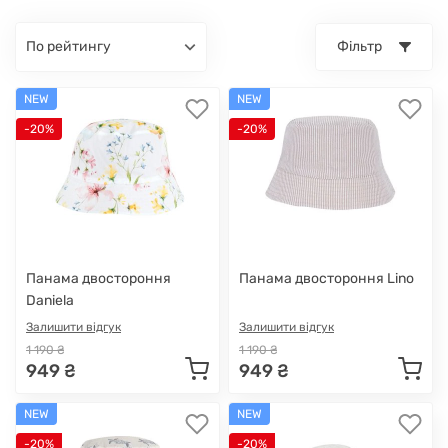
по рейтингу
Фільтр
NEW
NEW
-20%
-20%
Панама двостороння
Панама двостороння Lino
Daniela
Залишити відгук
Залишити відгук
1 190 ₴
1 190 ₴
949 ₴
949 ₴
NEW
NEW
-20%
-20%