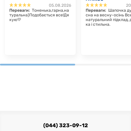
05.08.2026
20
Переваги:
Тоненька,гарна,на
Переваги:
Шапочка д
туральна)Подобається все!Дя
сна на весну-осінь Вс
кую💛
натуральний підклад, 
ка і стильна.
(044) 323-09-12