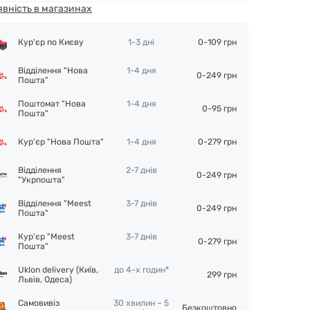
явність в магазинах
Кур'єр по Києву
1-3 дні
0-109 грн
Відділення "Нова
1-4 дня
0-249 грн
Пошта"
Поштомат "Нова
1-4 дня
0-95 грн
Пошта"
Кур'єр "Нова Пошта"
1-4 дня
0-279 грн
Відділення
2-7 днів
0-249 грн
"Укрпошта"
Відділення "Meest
3-7 днів
0-249 грн
Пошта"
Кур'єр "Meest
3-7 днів
0-279 грн
Пошта"
Uklon delivery (Київ,
до 4-х годин*
299 грн
Львів, Одеса)
Самовивіз
30 хвилин – 5
Безкоштовно