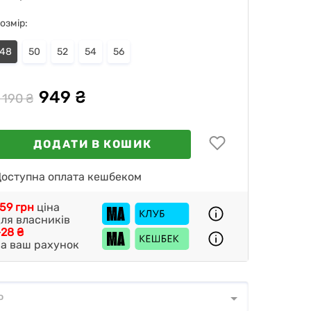
озмір:
48
50
52
54
56
949 ₴
 190 ₴
ДОДАТИ В КОШИК
оступна оплата кешбеком
59 грн
ціна
ля власників
28 ₴
а ваш рахунок
о
о
*