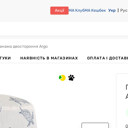
Акції
МА Клуб
МА Кешбек
Укр
Рус
анама двостороння Argo
ДГУКИ
НАЯВНІСТЬ В МАГАЗИНАХ
OПЛАТА І ДОСТАВ
0