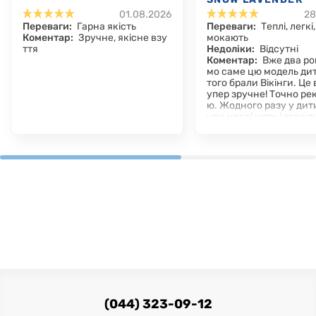
01.08.2026
28
Переваги:
Гарна якість
Переваги:
Теплі, легкі
Коментар:
Зручне, якісне взу
мокають
ття
Недоліки:
Відсутні
Коментар:
Вже два ро
мо саме цю модель дит
того брали Вікінги. Це 
упер зручне! Точно р
ю. Жодного разу у дит
ули мокрі ноги і завжди
(044) 323-09-12