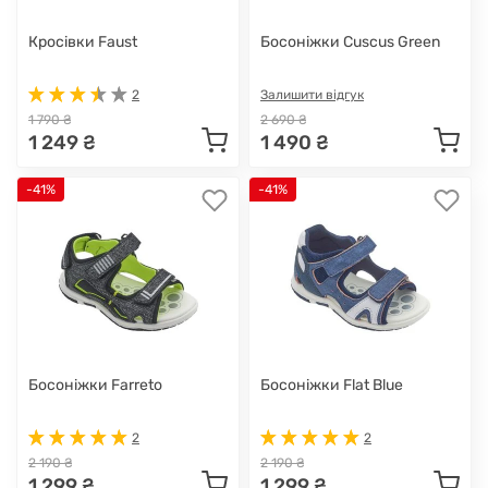
Кросівки Faust
Босоніжки Cuscus Green
2
Залишити відгук
1 790 ₴
2 690 ₴
1 249 ₴
1 490 ₴
-41%
-41%
Босоніжки Farreto
Босоніжки Flat Blue
2
2
2 190 ₴
2 190 ₴
1 299 ₴
1 299 ₴