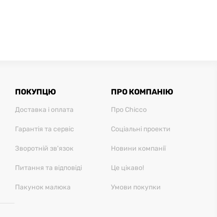
ПОКУПЦЮ
ПРО КОМПАНІЮ
Доставка і оплата
Про Chicco
Гарантія та сервіс
Соціальні проекти
Зворотній зв'язок
Новини компанії
Питання та відповіді
Це цікаво!
Пакунок малюка
Умови покупки