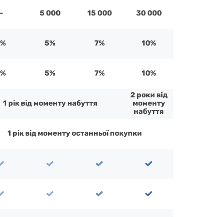
—
5 000
15 000
30 000
3%
5%
7%
10%
5%
5%
7%
10%
2 роки від
1 рік від моменту набуття
моменту
набуття
1 рік від моменту останньої покупки