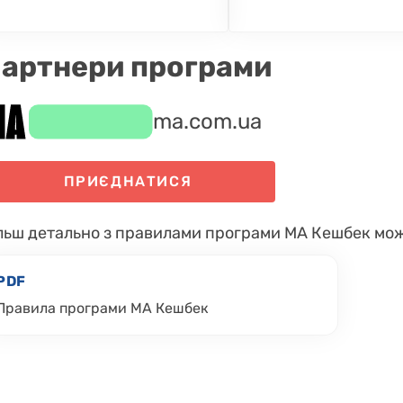
артнери програми
ma.com.ua
ПРИЄДНАТИСЯ
льш детально з правилами програми МА Кешбек мож
PDF
Правила програми МА Кешбек