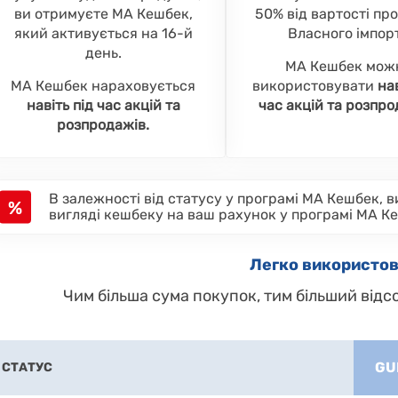
ви отримуєте МА Кешбек,
50% від вартості пр
який активується на 16-й
Власного імпор
день.
МА Кешбек мож
МА Кешбек нараховується
використовувати
нав
навіть під час акцій та
час акцій та розпро
розпродажів.
В залежності від статусу у програмі МА Кешбек, ви
%
вигляді кешбеку на ваш рахунок у програмі МА К
Легко використо
Чим більша сума покупок, тим більший від
GU
СТАТУС