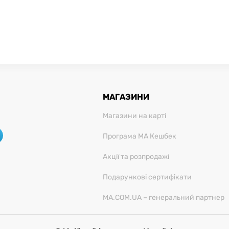
МАГАЗИНИ
Магазини на карті
Програма МА Кешбек
Акції та розпродажі
Подарункові сертифікати
MA.COM.UA – генеральний партнер