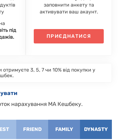
одуктів
заповнити анкету та
ту
активувати ваш акаунт.
на
іть під
ПРИЄДНАТИСЯ
дажів.
 отримуєте 3, 5, 7 чи 10% від покупки у
ешбек.
вувати
соток нарахування МА Кешбеку.
EST
FRIEND
FAMILY
DYNASTY