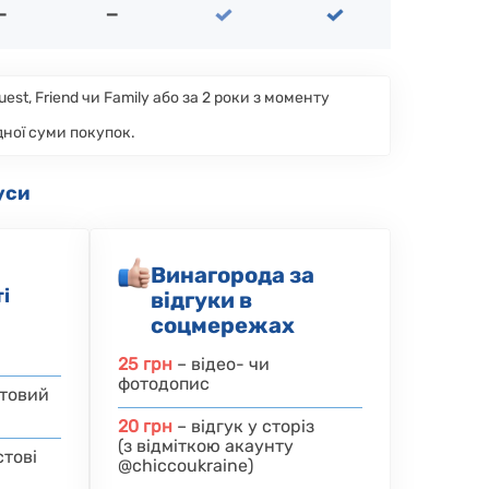
—
—
st, Friend чи Family або за 2 роки з моменту
ної суми покупок.
уси
Винагорода за
і
відгуки в
соцмережах
25 грн
– відео- чи
фотодопис
товий
20 грн
–
відгук у сторіз
(з відміткою акаунту
стові
@chiccoukraine)