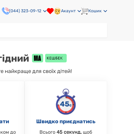
(044) 323-09-12
Акаунт
Кошик
гідний
 найкраще для своїх дітей!
ати
Швидко приєднатись
ком до
Всього
45 секунд,
щоб