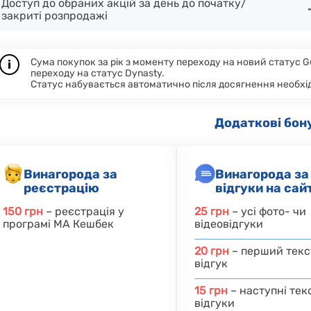
Доступ до обраних акцій за день до початку/
закриті розпродажі
Сума покупок за рік з моменту переходу на новий статус Gue
i
переходу на статус Dynasty.
Статус набувається автоматично після досягнення необхід
Додаткові бон
Винагорода за
Винагорода за
реєстрацію
відгуки на сайт
150 грн
– реєстрація у
25 грн
– усі фото- чи
програмі МА Кешбек
відеовідгуки
20 грн
– перший текс
відгук
15 грн
– наступні тек
відгуки