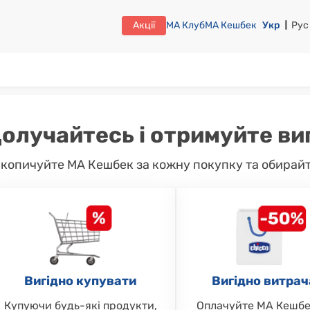
Акції
МА Клуб
МА Кешбек
Укр
Рус
олучайтесь і отримуйте ви
копичуйте МА Кешбек за кожну покупку та обирайте
Вигідно купувати
Вигідно витрач
Купуючи будь-які продукти,
Оплачуйте МА Кешбе