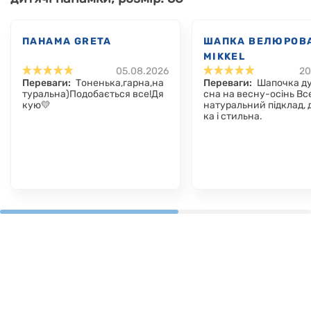
ПАНАМА GRETA
ШАПКА ВЕЛЮРОВ
MIKKEL
05.08.2026
20
Переваги:
Тоненька,гарна,на
Переваги:
Шапочка д
туральна)Подобається все!Дя
сна на весну-осінь Вс
кую💛
натуральний підклад, 
ка і стильна.