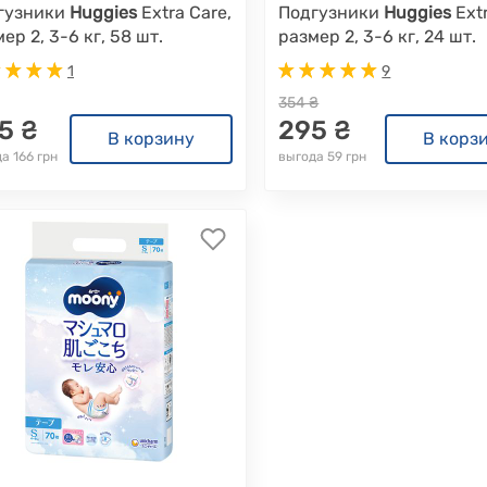
гузники
Huggies
Extra Care,
Подгузники
Huggies
Extr
ер 2, 3-6 кг, 58 шт.
размер 2, 3-6 кг, 24 шт.
1
9
354 ₴
5 ₴
295 ₴
В корзину
В корз
а 166 грн
выгода 59 грн