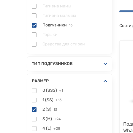
Гигиена мамы
Гигиена малыша
Подгузники
13
Сортир
Горшки
Средства для стирки
ТИП ПОДГУЗНИКОВ
РАЗМЕР
0 (SSS)
+1
1 (SS)
+13
2 (S)
13
3 (M)
+24
Под
4 (L)
+28
Whal