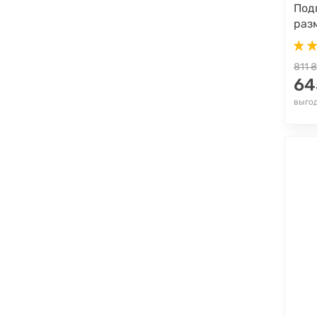
Под
разм
811 ₴
64
выгод