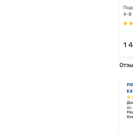
Под
4-8 
1 
Отзы
П
EX
6-
До
ду
Не
Ко