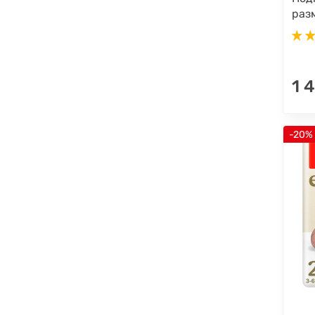
разм
1 
-20%