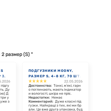
2 размер (S) "
ES
ПОДГУЗНИКИ MOONY,
 3,
РАЗМЕР S, 4-8 КГ, 70 ШТ.
5.2026
22.05.2026
 підгу
Достоинства:
Тонкі, мʼякі, гарн
ть. Ду
о поглинають, мають індикатор
ою) Д
и вологості, шкіра не пріє.
 три у
Недостатки:
Немає
дуже з
Комментарий:
Дуже класні під
гузки. Найкращі з тих, які ми бр
али. Це вже друга упаковка, буд