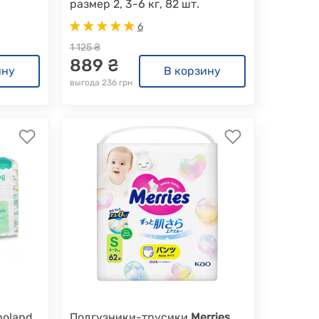
размер 2, 3-6 кг, 82 шт.
6
1 125 ₴
889 ₴
ину
В корзину
выгода 236 грн
noland,
Подгузники-трусики
Merries
,