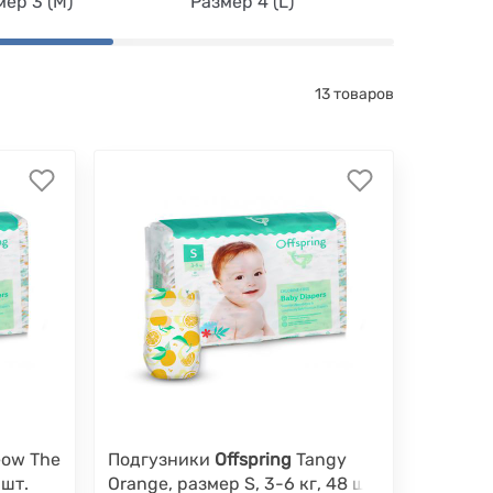
мер 3 (M)
Размер 4 (L)
Размер 5 
13 товаров
ow The
Подгузники
Offspring
Tangy
 шт.
Orange, размер S, 3-6 кг, 48 шт.