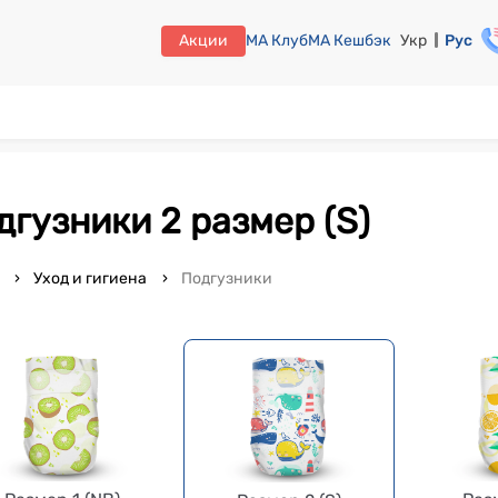
Акции
МА Клуб
МА Кешбэк
Укр
Рус
одгузники 2 размер (S)
o
Уход и гигиена
Подгузники