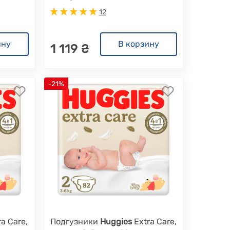
12
ину
В корзину
1 119 ₴
-21%
a Care,
Подгузники
Huggies
Extra Care,