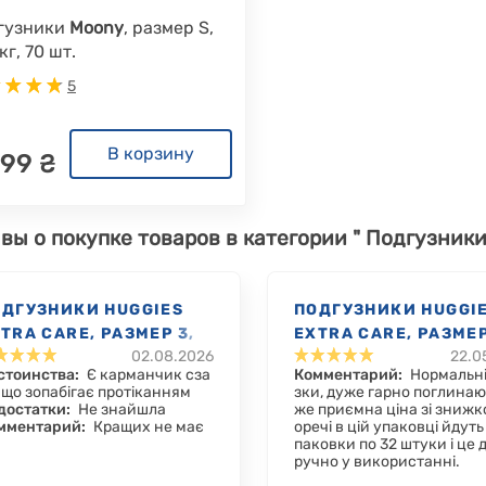
гузники
Moony
, размер S,
кг, 70 шт.
5
В корзину
499 ₴
вы о покупке товаров в категории " Подгузники 
ОДГУЗНИКИ HUGGIES
ПОДГУЗНИКИ HUGGI
TRA CARE, РАЗМЕР 3,
EXTRA CARE, РАЗМЕР
02.08.2026
22.0
10 КГ, 40 ШТ.
6-10 КГ, 96 ШТ.
стоинства:
Є карманчик сза
Комментарий:
Нормальні
, що зопабігає протіканням
зки, дуже гарно поглинаю
достатки:
Не знайшла
же приємна ціна зі знижк
мментарий:
Кращих не має
оречі в цій упаковці йдуть
паковки по 32 штуки і це 
ручно у використанні.