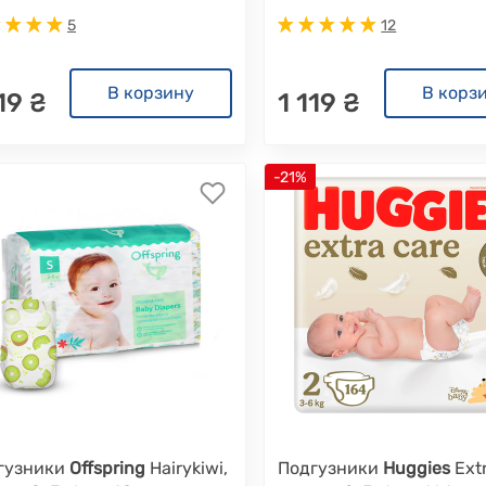
5
12
В корзину
В корз
19 ₴
1 119 ₴
-21%
гузники
Offspring
Hairykiwi,
Подгузники
Huggies
Extr