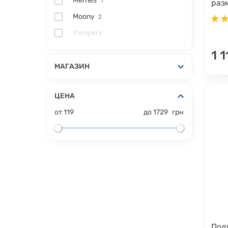
Merries
1
разм
Moony
2
Pampers
1 1
МАГАЗИН
ЦЕНА
от
119
до
1729
грн
Под