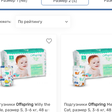
Размер 1 (NB)
Раз
Размер 2 (S)
по рейтингу
овать:
гузники
Offspring
Willy the
Подгузники
Offspring
Me
e, размер S, 3-6 кг, 48 шт.
Cat, размер S, 3-6 кг, 48