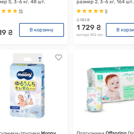
ер S, 3-6 кг, 48 шт.
размер 2, 3-6 кг, 164 шт.
15
5
2 181 ₴
1 729 ₴
В корзину
В корз
19 ₴
выгода 452 грн
гузники-трусики
Moony
,
Подгузники
Offspring
Di