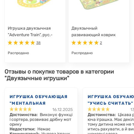
Игрушка двуязычная
Двуязычный
"Adventure Train", рус.-
развивающий коврик
англ.
"Ферма", рус.-англ.
38
2
Распродано
Распродано
Отзывы о покупке товаров в категории
"Двуязычные игрушки"
ИГРУШКА ОБУЧАЮЩАЯ
ИГРУШКА ОБУЧА
"МЕНТАЛЬНАЯ
"УЧИСЬ СЧИТАТЬ"
16.12.2025
1
АРИФМЕТИКА"
Достоинства:
Виконує функці
Достоинства:
Цікава 
ї сортера, розвиває дрібну мот
юча іграшка. Має декіл
орику
тому дитина може не т
Недостатки:
Немає
итись рахувати, а й ви
Комментарий:
Чудова іграшк
шомовні слова.