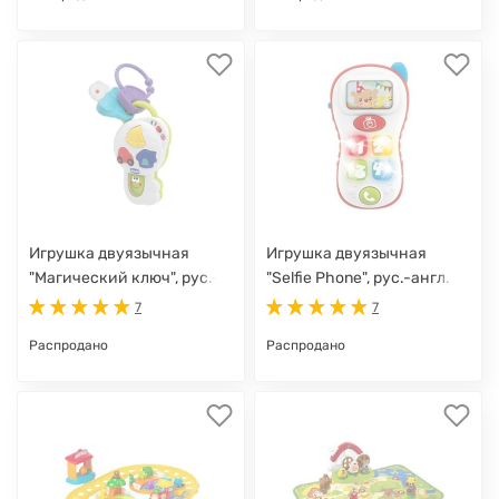
Игрушка двуязычная
Игрушка двуязычная
"Магический ключ", рус.-
"Selfie Phone", рус.-англ.
англ.
7
7
Распродано
Распродано