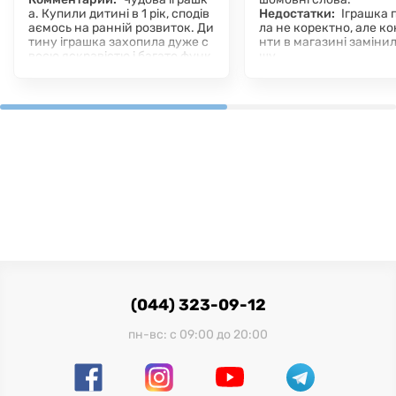
а. Купили дитині в 1 рік, сподів
Недостатки:
Іграшка 
аємось на ранній розвиток. Ди
ла не коректно, але к
тину іграшка захопила дуже с
нти в магазині замінил
воєю яскравістю і багато функ
шу.
ціональністю.
Комментарий:
Придба
дитини якій майже рік,
наченню вона ще не в
овується, але дитині 
ься перетягувати кільц
ати слова.
(044) 323-09-12
пн-вс: с 09:00 до 20:00