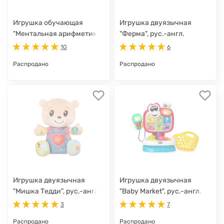
Игрушка обучающая
Игрушка двуязычная
"Ментальная арифметика"
"Ферма", рус.-англ.
10
6
Распродано
Распродано
Игрушка двуязычная
Игрушка двуязычная
"Мишка Тедди", рус.-англ.
"Baby Market", рус.-англ.
3
7
Распродано
Распродано