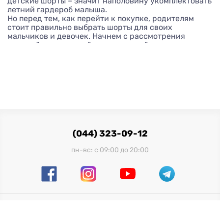
детские шорты – значит наполовину укомплектовать
летний гардероб малыша.
Но перед тем, как перейти к покупке, родителям
стоит правильно выбрать шорты для своих
мальчиков и девочек. Начнем с рассмотрения
моделей, которые сейчас можно найти в детских
магазинах.
Спортивные шорты подходят для активных
развлечений, занятий спортом и поездок на
природу. Их изготавливают из эластичного
дышащего материала, который абсолютно не
сковывает движения.
Повседневные хороши для прогулок в парке
(044) 323-09-12
или походов по делам. Они легкие, свободные и
совсем не парят: гонять в таких на самокате –
пн-вс: с 09:00 до 20:00
самое то!
Пляжные предназначены для походов к морю
или на реку. Такие шорты очень быстро
высыхают в жару, поэтому подходят для отдыха
у воды.
Официальный импортер в Украине:
ООО "Миллениум Трейд", 03680, г. Киев, ул. Физкультуры,
Нарядные шорты шьют из джинсовой или