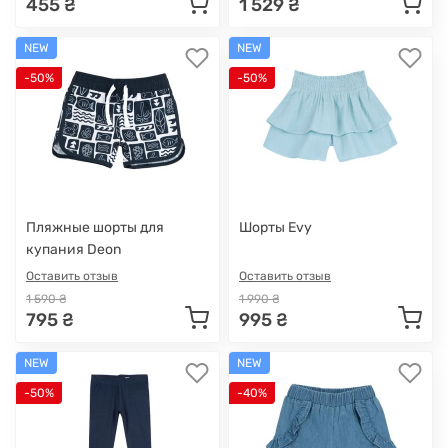
455 ₴
1 529 ₴
NEW
NEW
-50%
-50%
Пляжные шорты для
Шорты Evy
купания Deon
Оставить отзыв
Оставить отзыв
1 590 ₴
1 990 ₴
795 ₴
995 ₴
NEW
NEW
-50%
-40%