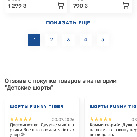
1 299 ₴
790 ₴
ПОКАЗАТЬ ЕЩЕ
1
2
3
4
5
Отзывы о покупке товаров в категории
"Детские шорты"
ШОРТЫ FUNNY TIGER
ШОРТЫ FUNNY TI
20.07.2026
08
Достоинства:
Дуууже мʼякі шо
Комментарий:
Дуже п
ртики Все літо носили, якість с
на дотик та в живу не
упер 😎
виглядають