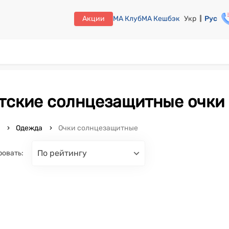
Акции
МА Клуб
МА Кешбэк
Укр
Рус
етские солнцезащитные очки
o
Одежда
Очки солнцезащитные
по рейтингу
ровать: