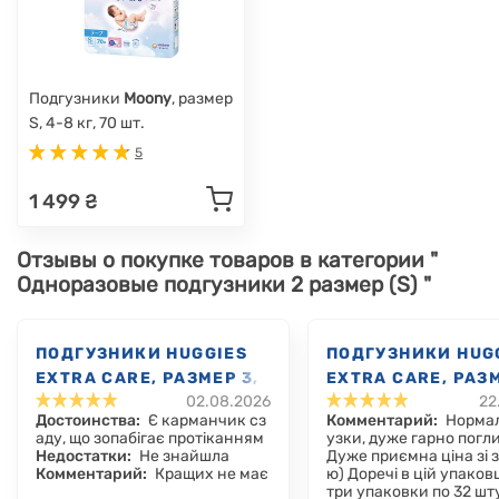
Подгузники
Moony
, размер
S, 4-8 кг, 70 шт.
5
1 499 ₴
Отзывы о покупке товаров в категории "
Одноразовые подгузники 2 размер (S) "
ПОДГУЗНИКИ HUGGIES
ПОДГУЗНИКИ HUG
EXTRA CARE, РАЗМЕР 3,
EXTRA CARE, РАЗМ
02.08.2026
22
6-10 КГ, 40 ШТ.
6-10 КГ, 96 ШТ.
Достоинства:
Є карманчик сз
Комментарий:
Нормал
аду, що зопабігає протіканням
узки, дуже гарно погл
Недостатки:
Не знайшла
Дуже приємна ціна зі
Комментарий:
Кращих не має
ю) Доречі в цій упаков
три упаковки по 32 шту