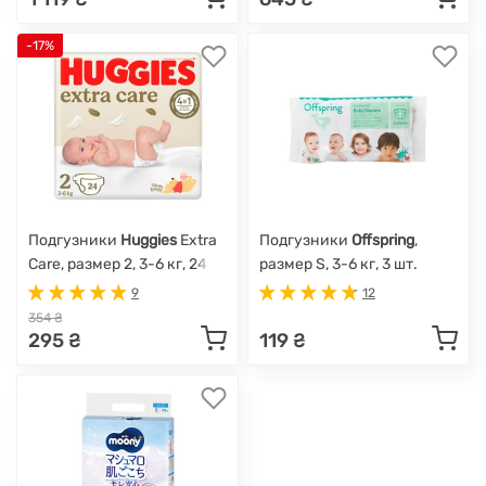
-17%
Подгузники
Huggies
Extra
Подгузники
Offspring
,
Care, размер 2, 3-6 кг, 24
размер S, 3-6 кг, 3 шт.
шт.
9
12
354 ₴
295 ₴
119 ₴