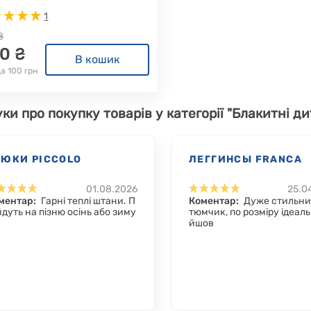
1
₴
0 ₴
В кошик
а 100 грн
уки про покупку товарів у категорії "Блакитні ди
РЮКИ PICCOLO
ЛЕГГИНСЫ FRANCA
01.08.2026
25.0
ментар:
Гарні теплі штани. П
Коментар:
Дуже стильни
ійдуть на пізню осінь або зиму
тюмчик, по розміру ідеаль
йшов