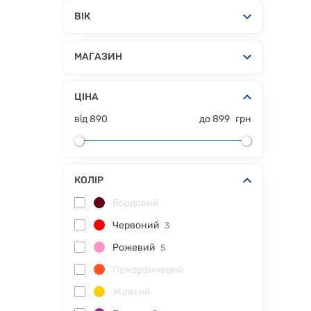
ВІК
МАГАЗИН
ЦІНА
від
890
до
899
грн
КОЛІР
Бордовий
Червоний
3
Рожевий
5
Помаранчевий
Жовтий