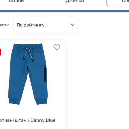
Штани
Джинси
Сп
по рейтингу
вати:
ртивні штани Denny Blue