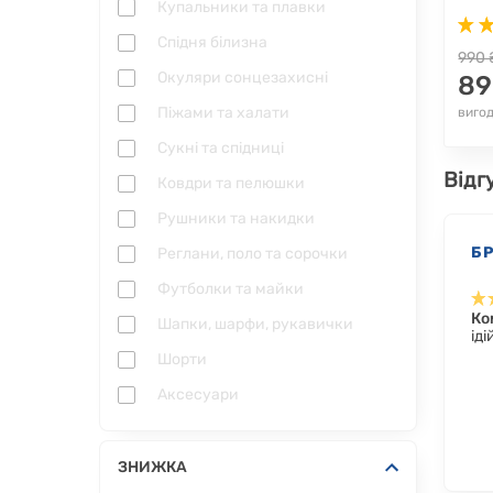
Купальники та плавки
Спідня білизна
990 
Окуляри сонцезахисні
89
Піжами та халати
вигод
Сукні та спідниці
Відг
Ковдри та пелюшки
Рушники та накидки
Б
Реглани, поло та сорочки
Футболки та майки
Ко
Шапки, шарфи, рукавички
ід
Шорти
Аксесуари
ЗНИЖКА