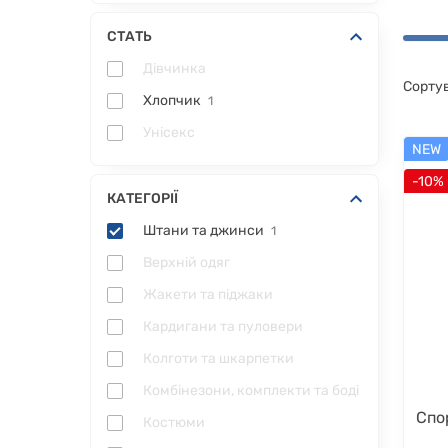
СТАТЬ
Дівчинка
Сорту
Хлопчик
1
Унісекс
NEW
-10%
КАТЕГОРІЇ
Штани та джинси
1
Верхній одяг
Жакети та піджаки
Кардигани та пуловери
Колготи та шкарпетки
Комбінезони, комплекти та боді
Спо
Костюми