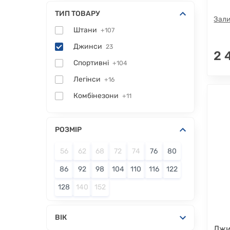
ТИП ТОВАРУ
Зали
Штани
+107
Джинси
23
2 
Спортивні
+104
Легінси
+16
Комбінезони
+11
РОЗМІР
56
62
68
72
74
76
80
86
92
98
104
110
116
122
128
140
152
ВІК
Джи