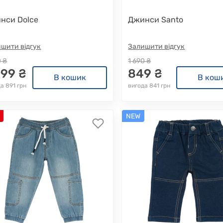
нси Dolce
Джинси Santo
шити відгук
Залишити відгук
0 ₴
1 690 ₴
099 ₴
849 ₴
В кошик
В кош
а 891 грн
вигода 841 грн
NEW