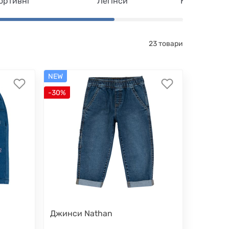
ортивні
Легінси
Напівкомбі
23 товари
NEW
-30%
Джинси Nathan