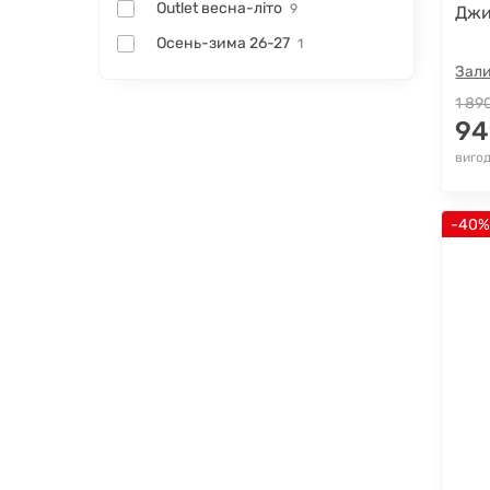
Outlet весна-літо
9
Джи
Осень-зима 26-27
1
Зали
1 89
94
вигод
-40