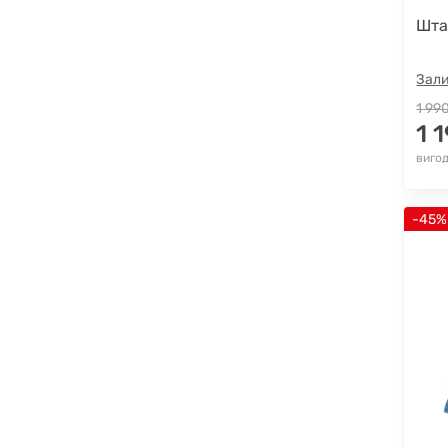
Шта
Зали
1 99
1 
виго
-45%