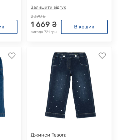
Залишити відгук
2 390 ₴
1 669 ₴
ик
В кошик
вигода 721 грн
Джинси Tesora