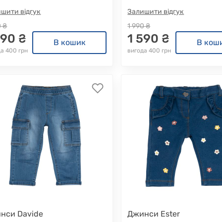
шити відгук
Залишити відгук
0 ₴
1 990 ₴
590 ₴
1 590 ₴
В кошик
В кош
а 400 грн
вигода 400 грн
нси Davide
Джинси Ester