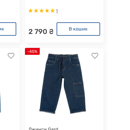
1
ик
В кошик
2 790 ₴
-45%
Джинси Gard