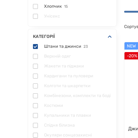
Хлопчик
15
Унісекс
Сорту
КАТЕГОРІЇ
NEW
Штани та джинси
23
-20%
Верхній одяг
Жакети та піджаки
Кардигани та пуловери
Колготи та шкарпетки
Комбінезони, комплекти та боді
Костюми
Купальники та плавки
Спідня білизна
Джи
Окуляри сонцезахисні