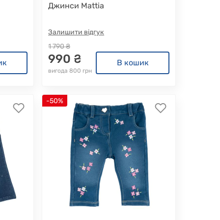
Джинси Mattia
Залишити відгук
1 790 ₴
990 ₴
ик
В кошик
вигода 800 грн
-50%