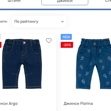
Штани
Сп
Джинси
по рейтингу
вати:
NEW
-20%
нси Argo
Джинси Florina