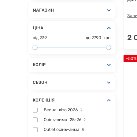
МАГАЗИН
Зали
ЦІНА
2 
від
239
до
2790
грн
-50%
КОЛІР
СЕЗОН
КОЛЕКЦІЯ
Весна-літо 2026
3
Осінь-зима `25-26
2
Outlet осінь-зима
8