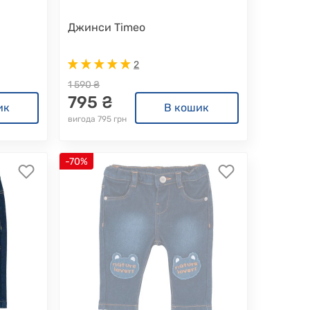
Джинси Timeo
2
1 590 ₴
795 ₴
ик
В кошик
вигода 795 грн
-70%