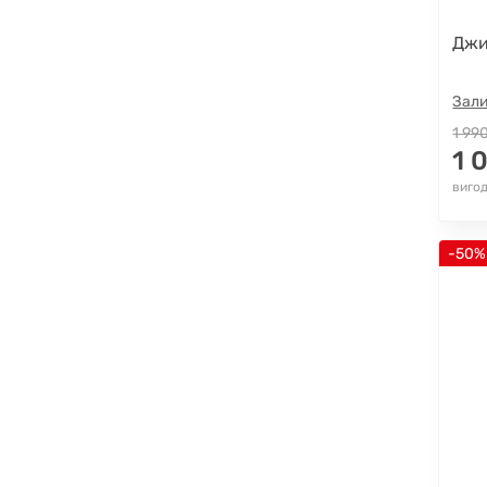
Джи
Зали
1 99
1 
вигод
-50%