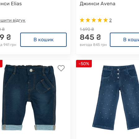
нси Elias
Джинси Avena
шити відгук
2
0 ₴
1 690 ₴
9 ₴
845 ₴
В кошик
В кош
а 941 грн
вигода 845 грн
%
-50%