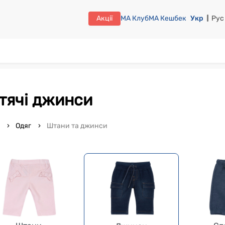
Акції
МА Клуб
МА Кешбек
Укр
Рус
итячі джинси
o
Одяг
Штани та джинси