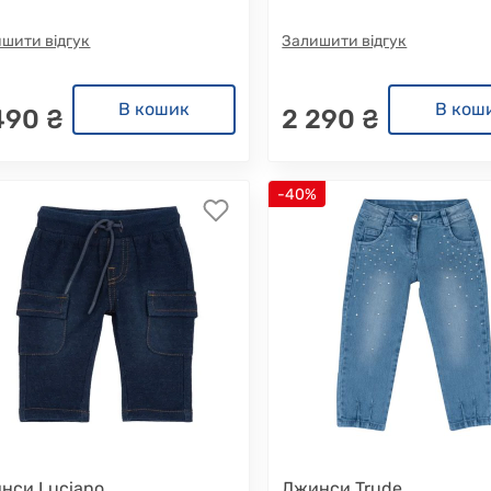
шити відгук
Залишити відгук
В кошик
В кош
490 ₴
2 290 ₴
-40%
нси Luciano
Джинси Trude