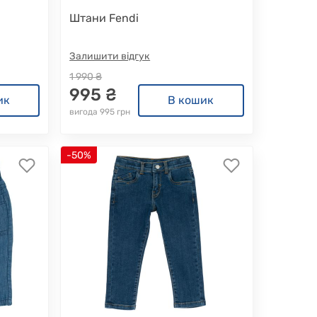
Штани Fendi
Залишити відгук
1 990 ₴
995 ₴
ик
В кошик
вигода 995 грн
-50%