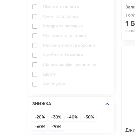
Піжами та халати
Зали
1 99
Сукні та спідниці
1 
Ковдри та пелюшки
вигод
Рушники та накидки
Реглани, поло та сорочки
Футболки та майки
Шапки, шарфи, рукавички
Шорти
Аксесуари
ЗНИЖКА
-20%
-30%
-40%
-50%
-60%
-70%
Джи