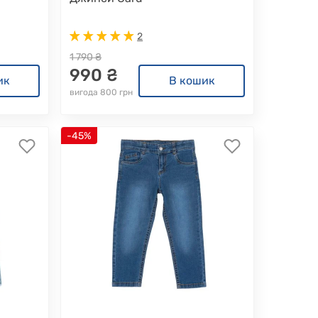
2
1 790 ₴
990 ₴
ик
В кошик
вигода 800 грн
-45%