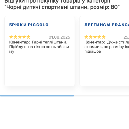
Відгуки про покупку товарів у категорії
"Чорні дитячі спортивні штани, розмір: 80"
БРЮКИ PICCOLO
ЛЕГГИНСЫ FRANC
01.08.2026
25
Коментар:
Гарні теплі штани.
Коментар:
Дуже стил
Підійдуть на пізню осінь або зи
стюмчик, по розміру і
му
підійшов