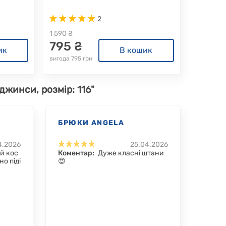
2
1 590 ₴
795 ₴
ик
В кошик
вигода 795 грн
 джинси, розмір: 116"
БРЮКИ ANGELA
4.2026
25.04.2026
й кос
Коментар:
Дуже класні штани
но піді
😍