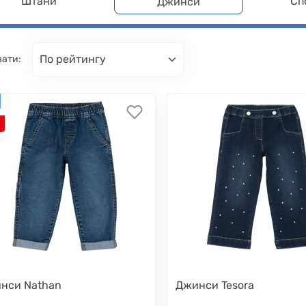
Штани
Сп
Джинси
по рейтингу
вати:
нси Nathan
Джинси Tesora