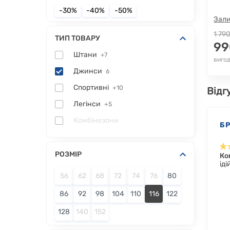
-30%
-40%
-50%
Зали
1 79
ТИП ТОВАРУ
99
Штани
+7
виго
Джинси
6
Спортивні
+10
Відг
Легінси
+5
Комбінезони
Б
РОЗМІР
Ко
ід
56
62
68
72
74
76
80
86
92
98
104
110
116
122
128
140
152