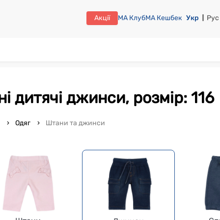
Акції
МА Клуб
МА Кешбек
Укр
Рус
ині дитячі джинси, розмір: 116
o
Одяг
Штани та джинси