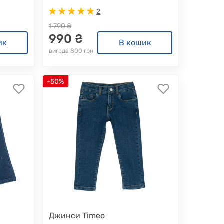
2
1 790 ₴
990 ₴
ик
В кошик
вигода 800 грн
-50%
Джинси Timeo