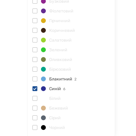
Бузковий
Фіолетовий
Гірчичний
Коричневий
Салатовий
Зелений
Оливковий
Бірюзовий
Блакитний
2
Синій
6
Білий
Бежевий
Сірий
Чорний