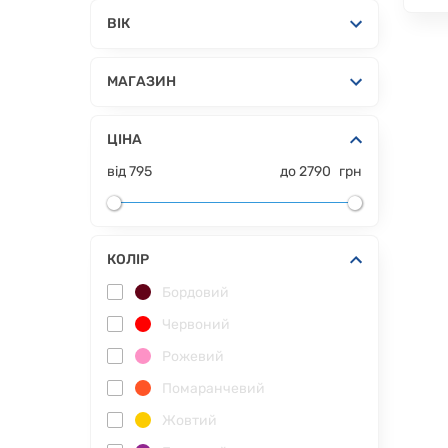
ВІК
МАГАЗИН
ЦІНА
від
795
до
2790
грн
КОЛІР
Бордовий
Червоний
Рожевий
Помаранчевий
Жовтий