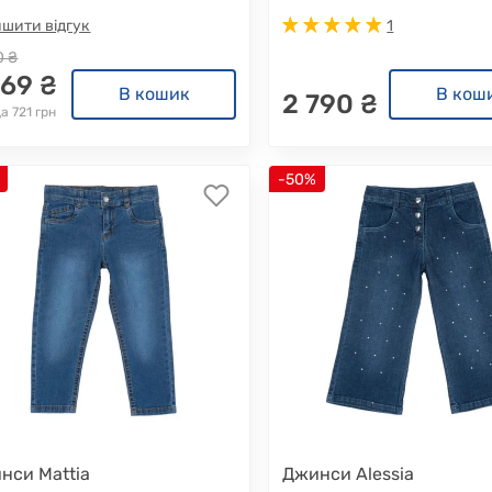
шити відгук
1
0 ₴
669 ₴
В кошик
В кош
2 790 ₴
а 721 грн
-50%
нси Mattia
Джинси Alessia