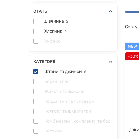
СТАТЬ
Дівчинка
2
Сорту
Хлопчик
4
Унісекс
NEW
-30%
КАТЕГОРІЇ
Штани та джинси
6
Верхній одяг
Жакети та піджаки
Кардигани та пуловери
Колготи та шкарпетки
Комбінезони, комплекти та боді
Джи
Костюми