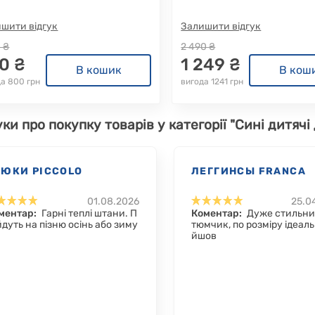
шити відгук
Залишити відгук
0 ₴
2 490 ₴
0 ₴
1 249 ₴
В кошик
В кош
да 800 грн
вигода 1241 грн
уки про покупку товарів у категорії "Сині дитячі
РЮКИ PICCOLO
ЛЕГГИНСЫ FRANCA
01.08.2026
25.0
ментар:
Гарні теплі штани. П
Коментар:
Дуже стильни
ійдуть на пізню осінь або зиму
тюмчик, по розміру ідеаль
йшов