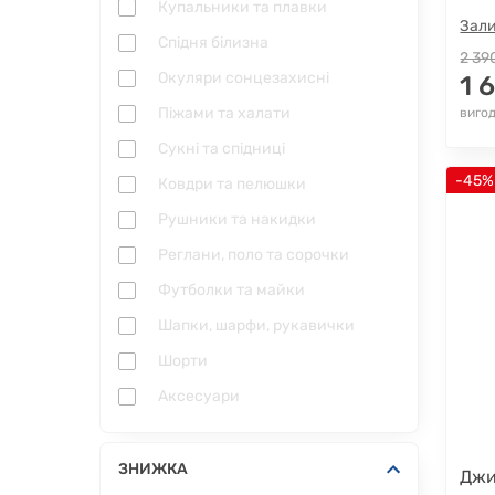
Купальники та плавки
Зали
Спідня білизна
2 39
Окуляри сонцезахисні
1 
Піжами та халати
вигод
Сукні та спідниці
-45%
Ковдри та пелюшки
Рушники та накидки
Реглани, поло та сорочки
Футболки та майки
Шапки, шарфи, рукавички
Шорти
Аксесуари
ЗНИЖКА
Джи