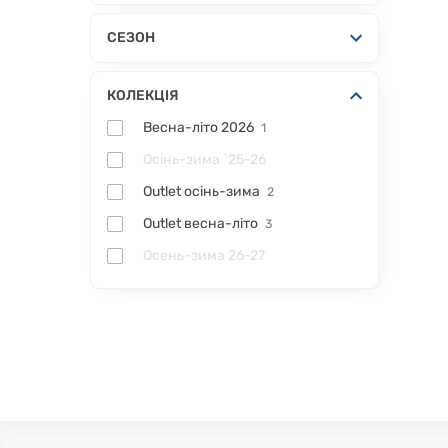
СЕЗОН
КОЛЕКЦІЯ
Весна-літо 2026
1
Осінь-зима `25-26
Outlet осінь-зима
2
Outlet весна-літо
3
Осень-зима 26-27