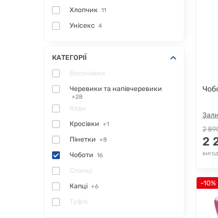
Хлопчик
11
Унісекс
4
КАТЕГОРІЇ
Босоніжки
Чоб
Черевики та напівчеревики
+28
Кеди
Зали
Кросівки
+1
2 89
2 
Пінетки
+8
вигод
Чоботи
16
Сланці
-10%
Капці
+6
Туфлі