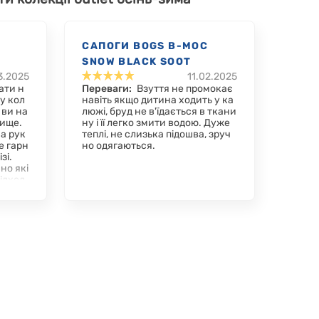
C
САПОГИ BOGS B-MOC
SNOW BLACK SOOT
3.2025
11.02.2025
ати н
Переваги:
Взуття не промокає
у кол
навіть якщо дитина ходить у ка
 ви на
люжі, бруд не в'їдається в ткани
нище.
ну і її легко змити водою. Дуже
а рук
теплі, не слизька підошва, зруч
е гарн
но одягаються.
зі.
но які
підход
легкі і