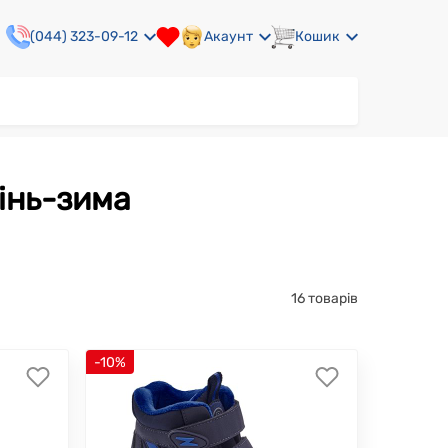
(044) 323-09-12
Акаунт
Кошик
сінь-зима
16 товарів
-10%