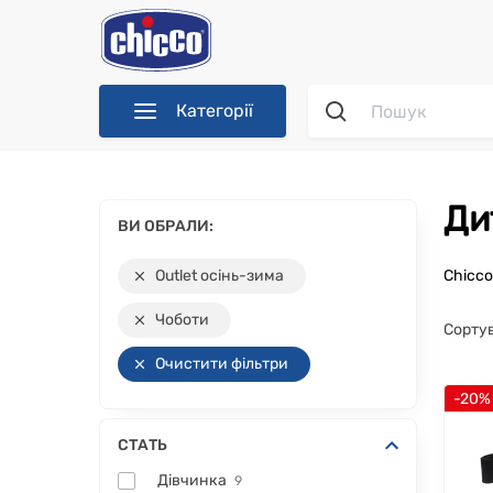
Категорії
Д
ВИ ОБРАЛИ:
Outlet осінь-зима
Chicc
Чоботи
Сорту
Очистити фільтри
-20%
СТАТЬ
Дівчинка
9