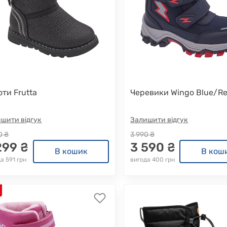
оти Frutta
Черевики Wingo Blue/R
шити відгук
Залишити відгук
0 ₴
3 990 ₴
299 ₴
3 590 ₴
В кошик
В кош
а 591 грн
вигода 400 грн