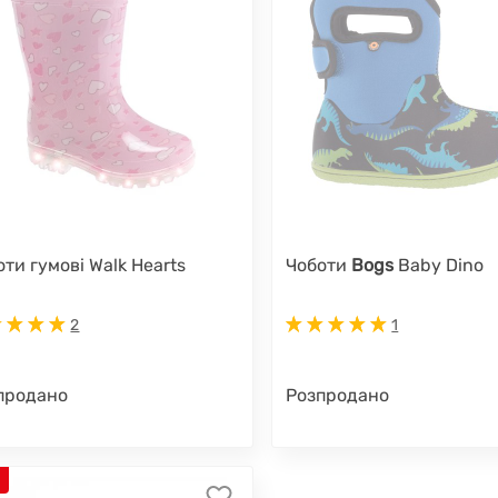
оти гумові Walk Hearts
Чоботи
Bogs
Baby Dino
2
1
продано
Розпродано
%