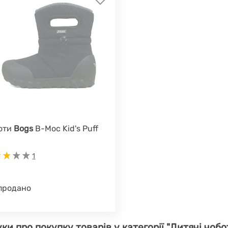
оти
Bogs
B-Moc Kid's Puff
1
продано
уки про покупку товарів у категорії "Дитячі чобо