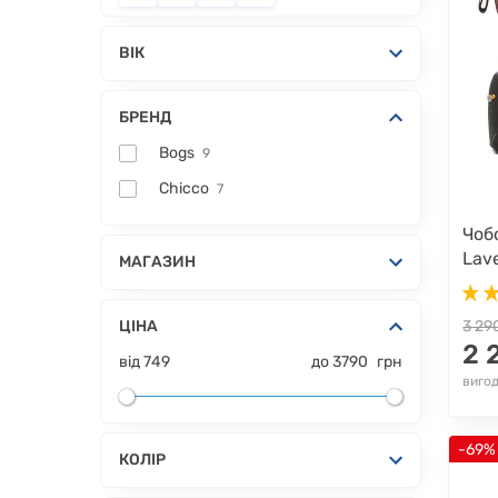
ВІК
БРЕНД
Bogs
9
Chicco
7
Чоб
Lav
МАГАЗИН
ЦІНА
3 29
2 
від
749
до
3790
грн
вигод
-69%
КОЛІР