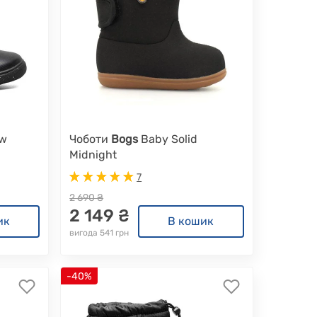
ow
Чоботи
Bogs
Baby Solid
Midnight
7
2 690 ₴
2 149 ₴
ик
В кошик
вигода 541 грн
-40%