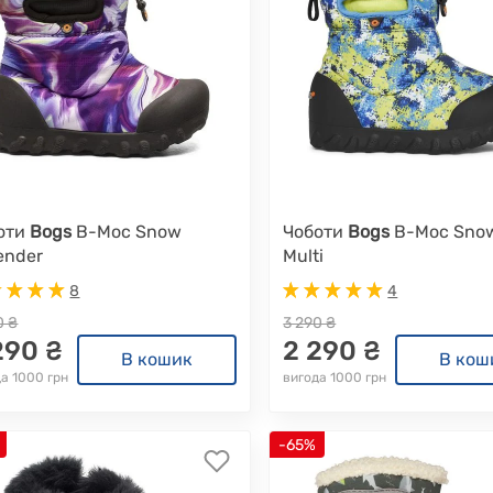
оти
Bogs
B-Moc Snow
Чоботи
Bogs
B-Moc Sno
ender
Multi
8
4
0 ₴
3 290 ₴
290 ₴
2 290 ₴
В кошик
В кош
а 1000 грн
вигода 1000 грн
-65%