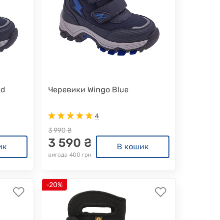
ed
Черевики Wingo Blue
4
3 990 ₴
3 590 ₴
ик
В кошик
вигода 400 грн
-20%