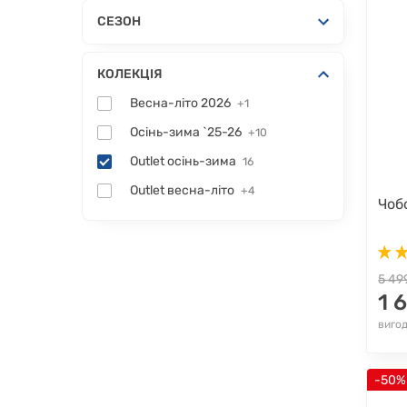
СЕЗОН
КОЛЕКЦІЯ
Весна-літо 2026
+1
Осінь-зима `25-26
+10
Outlet осінь-зима
16
Outlet весна-літо
+4
Чоб
5 49
1 
виго
-50%