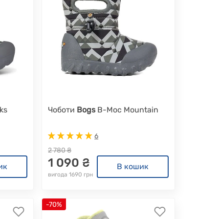
ks
Чоботи
Bogs
B-Moc Mountain
6
2 780 ₴
1 090 ₴
ик
В кошик
вигода 1690 грн
-70%