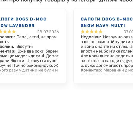
АПОГИ BOGS B-MOC
САПОГИ BOGS B-MO
NOW LAVENDER
SNOW NAVY MULTI
28.07.2026
07.0
реваги:
Теплі, легкі, не пром
Недоліки:
Незручно одяг
ають
а ще не самостійну дитин
доліки:
Відсутні
и вона сидить на стільці а
ментар:
Вже два роки берем
впроти неї, бо м'яке голе
саме цю модель дитині. До тог
Але коли дитина сидить н
брали Вікінги. Це взуття супе
ах, то ніжка заходить дуж
зручне! Точно рекомендую. Ж
о, дуже допомагають прорі
ного разу у дитини не були м
Коментар:
Черевики дійс
і ноги і завжди теплі!
сні, повномірний розмір, 
ять для високого підйому, 
гнучкі.