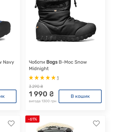
w Navy
Чоботи
Bogs
B-Moc Snow
Midnight
1
3 290 ₴
1 990 ₴
ик
В кошик
вигода 1300 грн
-61%