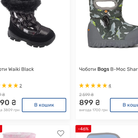
оти Waiki Black
Чоботи
Bogs
B-Moc Shar
2
4
9 ₴
2 599 ₴
690 ₴
899 ₴
В кошик
В кош
да 3809 грн
вигода 1700 грн
-46%