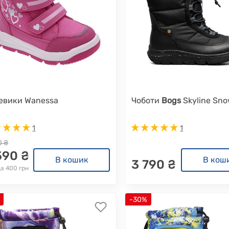
евики Wanessa
Чоботи
Bogs
Skyline Sn
1
1
0 ₴
590 ₴
В кошик
В кош
3 790 ₴
а 400 грн
-30%