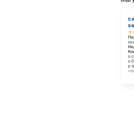
С
S
Пе
ок
Не
Ко
о 
о 
р 
од
окр