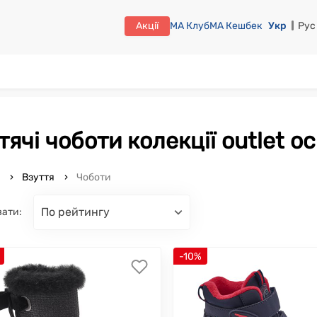
Акції
МА Клуб
МА Кешбек
Укр
Рус
итячі чоботи колекції outlet о
o
Взуття
Чоботи
по рейтингу
вати:
-10%