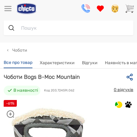
Чоботи
Все про товар
Характеристики
Відгуки
Наявність в ма
Чоботи Bogs B-Moc Mountain
0 відгуків
В наявності
Код 203.72459I.062
-61%