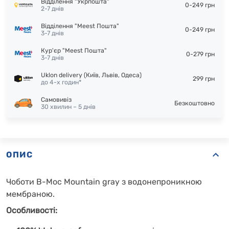
Відділення "Укрпошта"
0-249 грн
2-7 днів
Відділення "Meest Пошта"
0-249 грн
3-7 днів
Кур'єр "Meest Пошта"
0-279 грн
3-7 днів
Uklon delivery (Київ, Львів, Одеса)
299 грн
до 4-х годин*
Самовивіз
Безкоштовно
30 хвилин – 5 днів
ОПИС
Чоботи B-Moc Mountain gray з водонепроникною
мембраною.
Особливості: