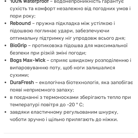
100% Waterproof
– водонепроникність гарантує
сухість та комфорт незалежно від погодних умов і
пори року;
Rebound
– пружна підкладка між устілкою і
підошвою поглинає удари, забезпечуючи
оптимальну підтримку ніг упродовж всього дня;
BioGrip
– протиковзка підошва для максимальної
безпеки при різкій зміні погоди;
Bogs Max-Wick
– сприяє швидкому розподіленню і
випаровуванню поту, щоб ноги залишалися
сухими;
DuraFresh
– екологічна біотехнологія, яка запобігає
появі неприємного запаху;
в поєднанні з термоносками зберігають тепло при
температурі повітря до -20 ° С;
завдяки еластичному регульованим шнурку,
чоботи зручно і щільно прилягають до ніжки.