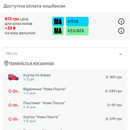
Доступна оплата кешбеком
872 грн
ціна
для власників
+33 ₴
на ваш рахунок
Місто
Місто
*
Наявність в магазинах
Кур'єр по Києву
0-109 грн
1-3 дні
Відділення "Нова Пошта"
0-249 грн
1-4 дня
Поштомат "Нова Пошта"
0-95 грн
1-4 дня
Кур'єр "Нова Пошта"
0-279 грн
1-4 дня