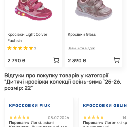
Кросівки Light Colver
Кросівки Glass
Fuchsia
1
Залишити відгук
2 790 ₴
2 390 ₴
Відгуки про покупку товарів у категорії
"Дитячі кросівки колекції осінь-зима `25-26,
розмір: 22"
КРОССОВКИ FIUK
КРОССОВКИ GELI
08.07.2026
14
Переваги:
Легкі, якісні
Переваги:
Легенькі кр