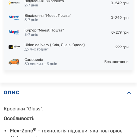
Відділення "Укрпошта"
0-249 грн
2-7 днів
Відділення "Meest Пошта"
0-249 грн
3-7 днів
Кур'єр "Meest Пошта"
0-279 грн
3-7 днів
Uklon delivery (Київ, Львів, Одеса)
299 грн
до 4-х годин*
Самовивіз
Безкоштовно
30 хвилин – 5 днів
ОПИС
Кросівки "Glass".
Особливості:
®
Flex-Zone
–
технологія підошви, яка повторює