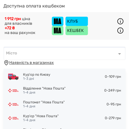
Доступна оплата кешбеком
1 912 грн
ціна
для власників
+72 ₴
на ваш рахунок
Місто
Місто
*
Наявність в магазинах
Кур'єр по Києву
0-109 грн
1-3 дні
Відділення "Нова Пошта"
0-249 грн
1-4 дня
Поштомат "Нова Пошта"
0-95 грн
1-4 дня
Кур'єр "Нова Пошта"
0-279 грн
1-4 дня