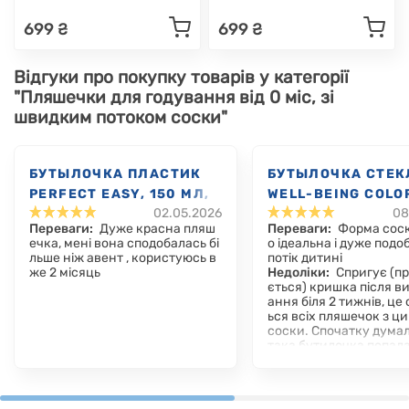
699 ₴
699 ₴
Відгуки про покупку товарів у категорії
"Пляшечки для годування від 0 міс, зі
швидким потоком соски"
БУТЫЛОЧКА ПЛАСТИК
БУТЫЛОЧКА СТЕК
PERFECT EASY, 150 МЛ,
WELL-BEING COLO
02.05.2026
08
СОСКА СИЛИКОН, 0 М+
240МЛ, СОСКА
Переваги:
Дуже красна пляш
Переваги:
Форма соск
СИЛИКОН, 0М+
ечка, мені вона сподобалась бі
о ідеальна і дуже подо
льше ніж авент , користуюсь в
потік дитині
же 2 місяць
Недоліки:
Спригує (п
ється) кришка після в
ання біля 2 тижнів, це
ься всіх пляшечок з ц
соски. Спочатку дума
така бутилочка попала
в нас їх було 5. І у всіх
Коментар:
Малий тіль
утилочку признає! Інш
то не хоче плаче