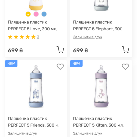
Пляшечка пластик
Пляшечка пластик
PERFECT 5 Love, 300 мл,
PERFECT 5 Elephant, 300
соска силікон, 4 м+
мл, соска силікон, 4 м+
3
Залишити відгук
699 ₴
699 ₴
NEW
NEW
Пляшечка пластик
Пляшечка пластик
PERFECT 5 Friends, 300 мл,
PERFECT 5 Kitten, 300 мл,
соска силікон, 4 м+
соска силікон, 4 м+
Залишити відгук
Залишити відгук