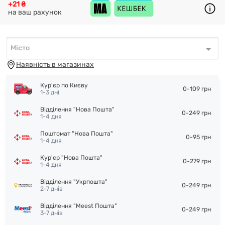
+21 ₴
на ваш рахунок
Місто
Місто
*
Наявність в магазинах
Кур'єр по Києву
0-109 грн
1-3 дні
Відділення "Нова Пошта"
0-249 грн
1-4 дня
Поштомат "Нова Пошта"
0-95 грн
1-4 дня
Кур'єр "Нова Пошта"
0-279 грн
1-4 дня
Відділення "Укрпошта"
0-249 грн
2-7 днів
Відділення "Meest Пошта"
0-249 грн
3-7 днів