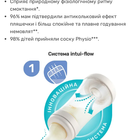
Сприяє природному фізіологічному ритму
смоктання*.
96% мам підтвердили антикольковий ефект
пляшечки і більш спокійне та плавне годування
немовлят**.
98% дітей прийняли соску Physio***.
Система intui-flow