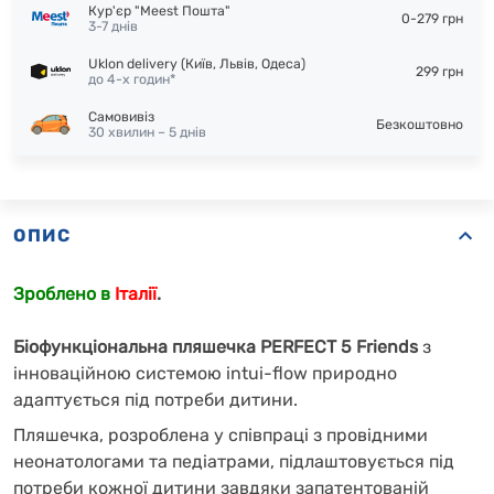
Кур'єр "Meest Пошта"
0-279 грн
3-7 днів
Uklon delivery (Київ, Львів, Одеса)
299 грн
до 4-х годин*
Самовивіз
Безкоштовно
30 хвилин – 5 днів
ОПИС
Зроблено в
Італії
.
Біофункціональна пляшечка PERFECT 5 Friends
з
інноваційною системою intui-flow природно
адаптується під потреби дитини.
Пляшечка, розроблена у співпраці з провідними
неонатологами та педіатрами, підлаштовується під
потреби кожної дитини завдяки запатентованій