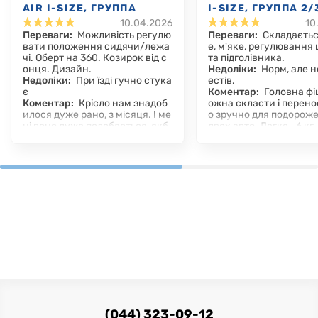
AIR I-SIZE, ГРУППА
I-SIZE, ГРУППА 2/
10.04.2026
10
0+/1/2/3
Переваги:
Можливість регулю
Переваги:
Складаєтьс
вати положення сидячи/лежа
е, м'яке, регулювання
чі. Оберт на 360. Козирок від с
та підголівника.
онця. Дизайн.
Недоліки:
Норм, але н
Недоліки:
При їзді гучно стука
естів.
є
Коментар:
Головна фі
Коментар:
Крісло нам знадоб
ожна скласти і перено
илося дуже рано, з місяця. І ме
о зручно для подорожей
ні воно дуже подобається, якб
двох авто. Легке ~6 кг
и тільки не стукало при їзді. Дл
іше переставляти, ніж 
я малюка воно нібито зручне.
ь конкурентів. Зручна
Як тільки в крісло так і спати)
а, м’яке сидіння, добре
Козирок теж в нагоді, він дійсн
гих поїздок. Isofix, що 
о ховає малого від сонця. Мені
ністю у поворотах. Ре
дуже зручно, що воно обертає
ня підголівника + шир
ться на 360.
е разом з дитиною.
(044) 323-09-12