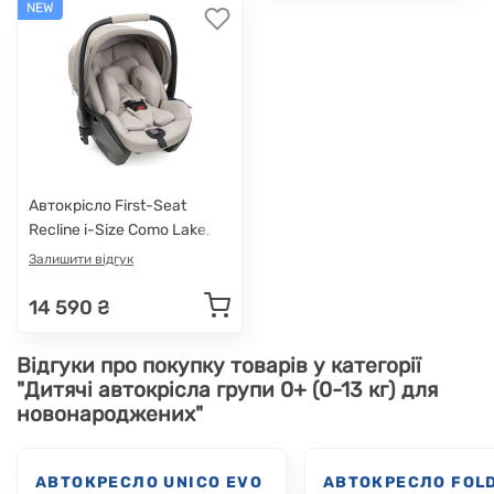
NEW
Автокрісло First-Seat
Recline i-Size Como Lake,
група 0+
Залишити відгук
14 590 ₴
Відгуки про покупку товарів у категорії
"Дитячі автокрісла групи 0+ (0-13 кг) для
новонароджених"
АВТОКРЕСЛО UNICO EVO
АВТОКРЕСЛО FOL