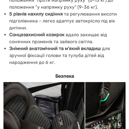
положення "проти напрямку руху" (0-13 кг) до
положення "у напрямку руху" (9-36 кг).
5 рівнів нахилу сидіння
та регулювання висоти
підголівника
‒
легко адаптує автокрісло під вік
дитини.
Сонцезахисний козирок
вдало захищає від
сонячних променів та зайвого світла.
Знімний анатомічний та
м'який
вкладиш
для
зручної фіксації голови та тулуба дітей від
народження до 6 кг.
Безпека