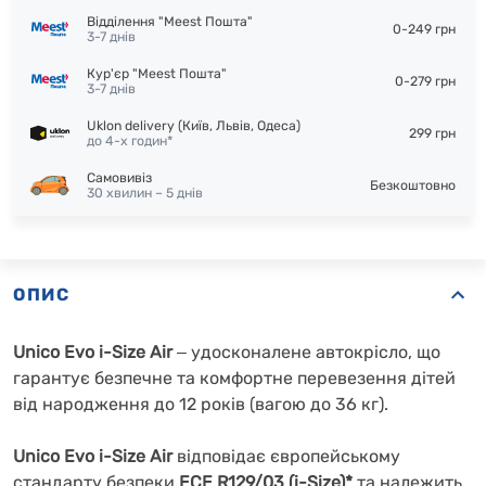
Відділення "Meest Пошта"
0-249 грн
3-7 днів
Кур'єр "Meest Пошта"
0-279 грн
3-7 днів
Uklon delivery (Київ, Львів, Одеса)
299 грн
до 4-х годин*
Самовивіз
Безкоштовно
30 хвилин – 5 днів
ОПИС
Unico
Evo i-Size Air
‒
удосконалене автокрісло, що
гарантує безпечне та комфортне перевезення дітей
від народження до 12 років (вагою до 36 кг).
Unico
Evo i-Size Air
відповідає європейському
стандарту безпеки
ECE R129/03 (i-Size)*
та належить