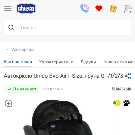
Автокрісла
Все про товар
Характеристики
Відгуки
Наявність в ма
Автокрісло Unico Evo Air i-Size, група 0+/1/2/3
0 відгуків
В наявності
Код 87031.72