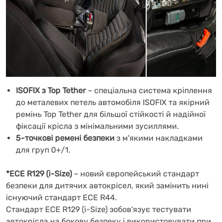
ISOFIX з Top Tether
– спеціальна система кріплення
до металевих петель автомобіля ISOFIX та якірний
ремінь Top Tether для більшої стійкості й надійної
фіксації крісла з мінімальними зусиллями.
5-точкові ремені безпеки
з м'якими накладками
для груп 0+/1.
*ECE R129 (i-Size)
– новий європейський стандарт
безпеки для дитячих автокрісел, який замінить нині
існуючий стандарт ECE R44.
Стандарт ECE R129 (i-Size) зобов'язує тестувати
автокрісла на бокову безпеку і використовувати при