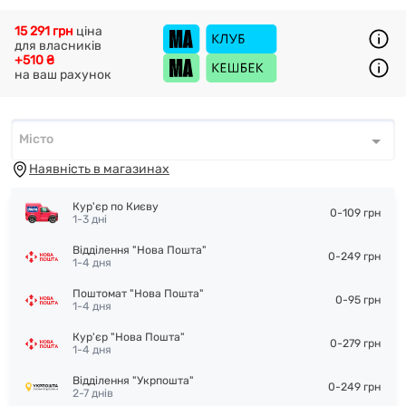
15 291 грн
ціна
для власників
+510 ₴
на ваш рахунок
Місто
Місто
*
Наявність в магазинах
Кур'єр по Києву
0-109 грн
1-3 дні
Відділення "Нова Пошта"
0-249 грн
1-4 дня
Поштомат "Нова Пошта"
0-95 грн
1-4 дня
Кур'єр "Нова Пошта"
0-279 грн
1-4 дня
Відділення "Укрпошта"
0-249 грн
2-7 днів