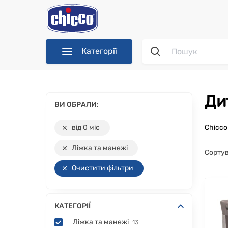
Категорії
Д
ВИ ОБРАЛИ:
від 0 міс
Chicc
Ліжка та манежі
Сортув
Очистити фільтри
КАТЕГОРІЇ
Ліжка та манежі
13