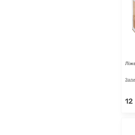
Ліж
Зали
12