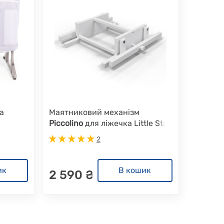
а
Маятниковий механізм
Piccolino
для ліжечка Little Star
2
ик
В кошик
2 590 ₴