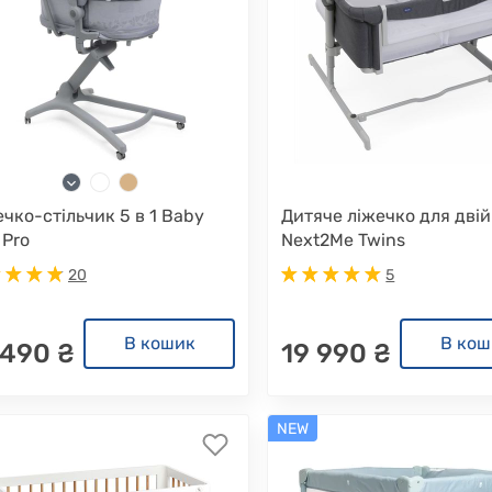
чко-стільчик 5 в 1 Baby
Дитяче ліжечко для двій
 Pro
Next2Me Twins
20
5
В кошик
В кош
 490 ₴
19 990 ₴
NEW