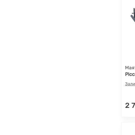
Мая
Picc
Зали
2 