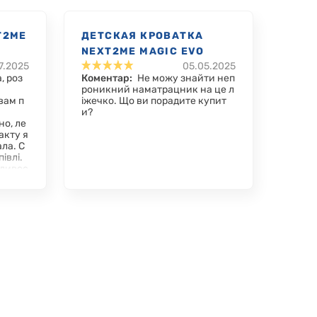
T2ME
ДЕТСКАЯ КРОВАТКА
NEXT2ME MAGIC EVO
7.2025
05.05.2025
, роз
Коментар:
Не можу знайти неп
роникний наматрацник на це л
вам п
іжечко. Що ви порадите купит
и?
но, ле
акту я
ла. С
івлі.
жливос
о ліж
ц в од
вати п
на ру
а поті
же не
огляд
 два м
дуват
а сво