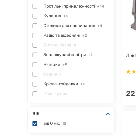
Постільні приналежності
+44
Купання
+6
Столики для сповивання
+4
Радіо та відеоняні
+2
Дитяча безпека
Зволожувачі повітря
Ліже
+2
Нічники
+9
Ходунки
Крісла-гойдалки
+6
22
М'які крісла
ВІК
від 0 міс
13