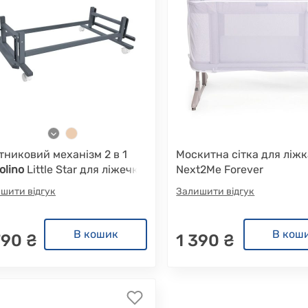
тниковий механізм 2 в 1
Москитна сітка для ліжк
olino
Little Star для ліжечка
Next2Me Forever
шити відгук
Залишити відгук
В кошик
В кош
790 ₴
1 390 ₴