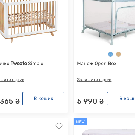
ечко
Tweeto
Simple
Манеж Open Box
шити відгук
Залишити відгук
В кошик
В кош
 365 ₴
5 990 ₴
NEW