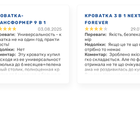
РОВАТКА-
КРОВАТКА 3 В 1 NEX
АНСФОРМЕР 9 В 1
FOREVER
03.08.2025
29.0
CCOLINO LITTLE STAR
реваги:
Универсальность - к
Переваги:
Якість, безпека
EW
ватка не на один год, практи
мір
ость!
Недоліки:
Якщо це те що 
доліки:
Нет
отрібно то немає
ментар:
Эту кроватку купил
Коментар:
Зроблено якіс
исходя из ее универсальност
гко складається. Але по ф
 люлька до 6 месяцев+пелена
отримала не те що очікува
ный столик, полноценная кр
ама не роздивилась до куп
атка от 6 месяцев и больше и
В цьому ліжку не має мо
е продолжение дальнейших
ті зробити матрац дитячог
 трансформаций со времене
ечка і батьківський матра
, это очень удобно!) Белый пр
ин рівень. Тобто щоб году
тный цвет, приятное на ощуп
отрібно дитину піднімати 
дерево! Визуально очень нрав
ки, брати до себе в ліжко, 
я, на деле - еще проверим, т
м знову викладати. Це ду
 как мы еще в ожидании наш
зручно. Ідеально на мій п
 чуда!🤗❤️
якби можна було зробити
атраци в один рівень. І го
и дитину лежачи кожен н
єму ліжку)