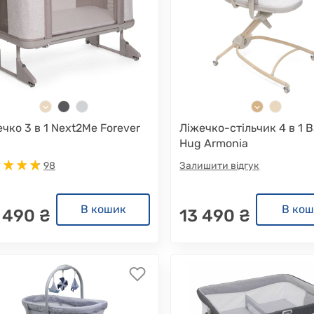
чко 3 в 1 Next2Me Forever
Ліжечко-стільчик 4 в 1 
Hug Armonia
98
Залишити відгук
В кошик
В ко
 490 ₴
13 490 ₴