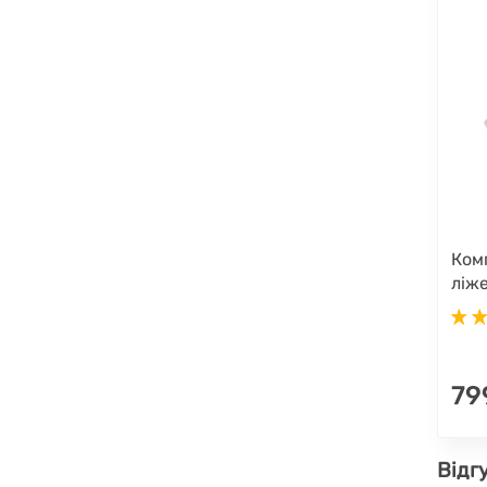
Ком
ліж
79
Відг