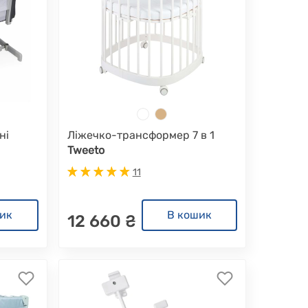
ні
Ліжечко-трансформер 7 в 1
Tweeto
11
ик
В кошик
12 660 ₴