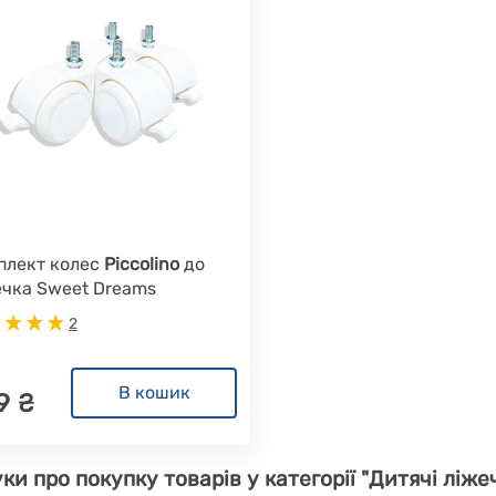
плект колес
Piccolino
до
ечка Sweet Dreams
2
В кошик
9 ₴
уки про покупку товарів у категорії "Дитячі ліжеч