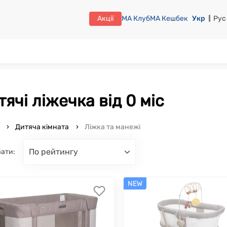
Акції
МА Клуб
МА Кешбек
Укр
Рус
итячі ліжечка від 0 міс
o
Дитяча кімната
Ліжка та манежі
по рейтингу
ати:
NEW