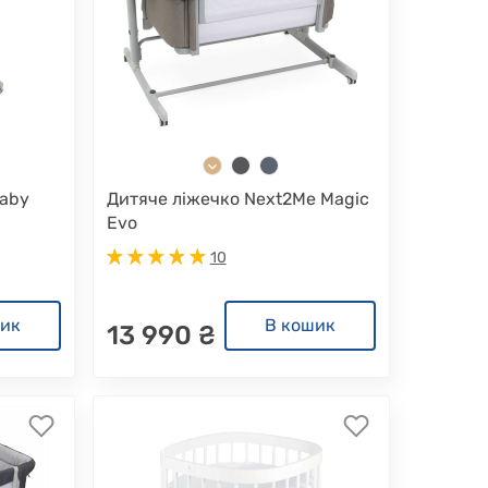
Baby
Дитяче ліжечко Next2Me Magic
Evo
10
шик
В кошик
13 990 ₴