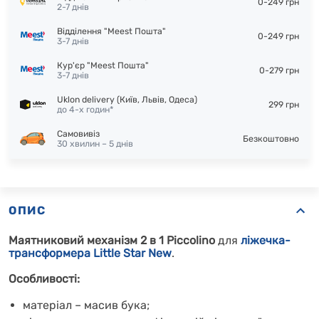
0-249 грн
2-7 днів
Відділення "Meest Пошта"
0-249 грн
3-7 днів
Кур'єр "Meest Пошта"
0-279 грн
3-7 днів
Uklon delivery (Київ, Львів, Одеса)
299 грн
до 4-х годин*
Самовивіз
Безкоштовно
30 хвилин – 5 днів
ОПИС
Маятниковий механізм 2 в 1 Piccolino
для
ліжечка-
трансформера Little Star New
.
Особливості:
матеріал – масив бука;