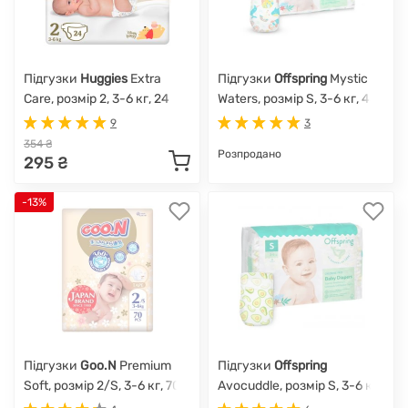
Підгузки
Huggies
Extra
Підгузки
Offspring
Mystic
Care, розмір 2, 3-6 кг, 24
Waters, розмір S, 3-6 кг, 48
шт.
шт.
9
3
354 ₴
Розпродано
295 ₴
-13%
Підгузки
Goo.N
Premium
Підгузки
Offspring
Soft, розмір 2/S, 3-6 кг, 70
Avocuddle, розмір S, 3-6 кг,
шт.
48 шт.