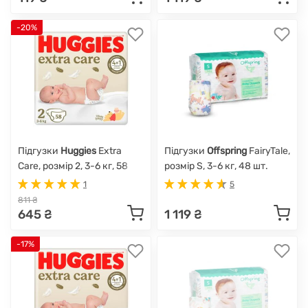
-20%
Підгузки
Huggies
Extra
Підгузки
Offspring
FairyTale,
Care, розмір 2, 3-6 кг, 58
розмір S, 3-6 кг, 48 шт.
шт.
1
5
811 ₴
645 ₴
1 119 ₴
-17%