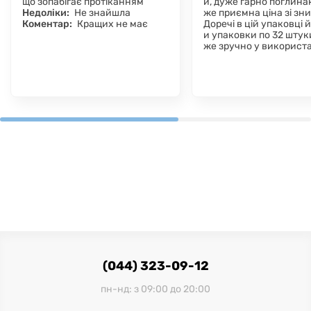
що зопабігає протіканням
и, дуже гарно поглина
Недоліки:
Не знайшла
же приємна ціна зі зн
Коментар:
Кращих не має
Доречі в цій упаковці 
и упаковки по 32 штуки
же зручно у використа
(044) 323-09-12
пн-нд: з 09:00 до 20:00