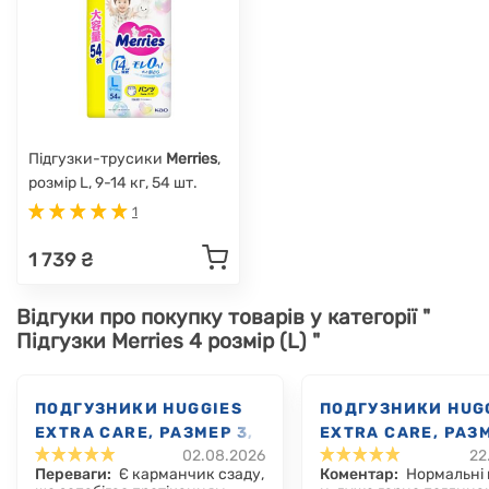
Підгузки-трусики
Merries
,
розмір L, 9-14 кг, 54 шт.
1
1 739 ₴
Відгуки про покупку товарів у категорії "
Підгузки Merries 4 розмір (L) "
ПОДГУЗНИКИ HUGGIES
ПОДГУЗНИКИ HUG
EXTRA CARE, РАЗМЕР 3,
EXTRA CARE, РАЗМ
02.08.2026
22
6-10 КГ, 40 ШТ.
6-10 КГ, 96 ШТ.
Переваги:
Є карманчик сзаду,
Коментар:
Нормальні 