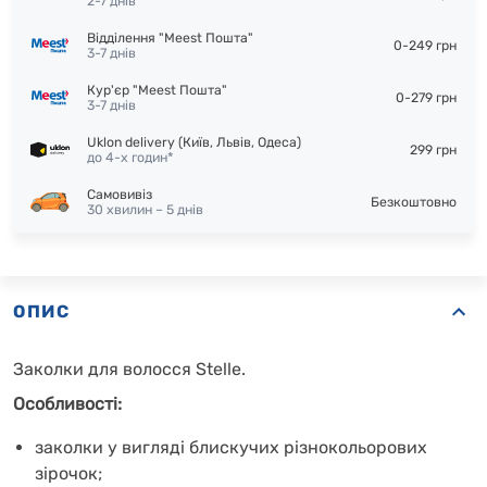
2-7 днів
Відділення "Meest Пошта"
0-249 грн
3-7 днів
Кур'єр "Meest Пошта"
0-279 грн
3-7 днів
Uklon delivery (Київ, Львів, Одеса)
299 грн
до 4-х годин*
Самовивіз
Безкоштовно
30 хвилин – 5 днів
ОПИС
Заколки для волосся Stelle.
Особливості:
заколки у вигляді блискучих різнокольорових
зірочок;