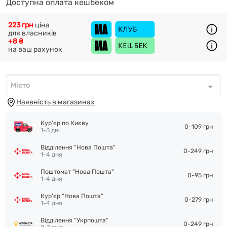
Доступна оплата кешбеком
223 грн
ціна
для власників
+8 ₴
на ваш рахунок
Місто
Місто
*
Наявність в магазинах
Кур'єр по Києву
0-109 грн
1-3 дні
Відділення "Нова Пошта"
0-249 грн
1-4 дня
Поштомат "Нова Пошта"
0-95 грн
1-4 дня
Кур'єр "Нова Пошта"
0-279 грн
1-4 дня
Відділення "Укрпошта"
0-249 грн