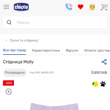
Сукні та спідниці
Все про товар
Характеристики
Відгуки
Oплата і доста
Спідниця Molly
0 відгуків
Розпродано
Код 090.34550.012
-55%