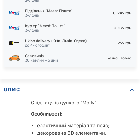
2-7 днів
Відділення "Meest Пошта"
0-249 грн
3-7 днів
Кур'єр "Meest Пошта"
0-279 грн
3-7 днів
Uklon delivery (Київ, Львів, Одеса)
299 грн
до 4-х годин*
Самовивіз
Безкоштовно
30 хвилин – 5 днів
ОПИС
Спідниця із цупкого "Molly".
Особливості:
еластичний матеріал та пояс;
декорована 3D елементами.