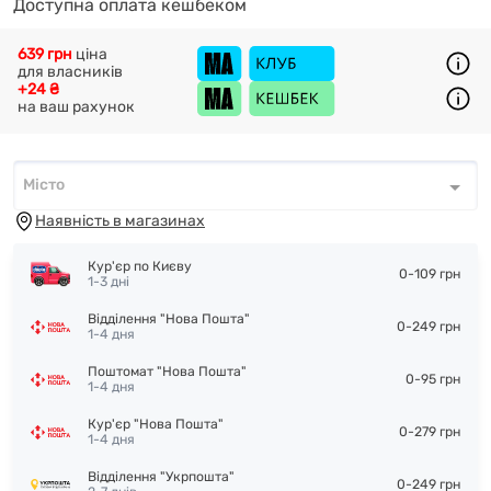
Доступна оплата кешбеком
639 грн
ціна
для власників
+24 ₴
на ваш рахунок
Місто
Місто
*
Наявність в магазинах
Кур'єр по Києву
0-109 грн
1-3 дні
Відділення "Нова Пошта"
0-249 грн
1-4 дня
Поштомат "Нова Пошта"
0-95 грн
1-4 дня
Кур'єр "Нова Пошта"
0-279 грн
1-4 дня
Відділення "Укрпошта"
0-249 грн