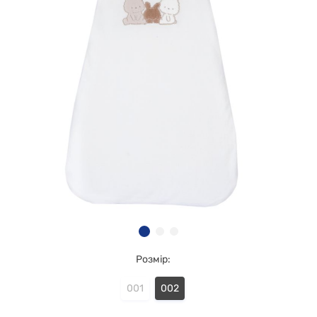
Розмір:
001
002