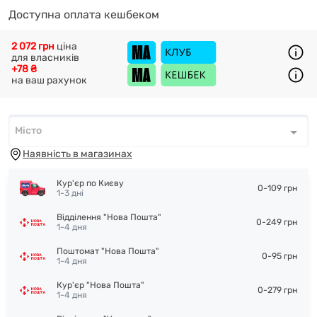
Доступна оплата кешбеком
2 072 грн
ціна
для власників
+78 ₴
на ваш рахунок
Місто
Місто
*
Наявність в магазинах
Кур'єр по Києву
0-109 грн
1-3 дні
Відділення "Нова Пошта"
0-249 грн
1-4 дня
Поштомат "Нова Пошта"
0-95 грн
1-4 дня
Кур'єр "Нова Пошта"
0-279 грн
1-4 дня