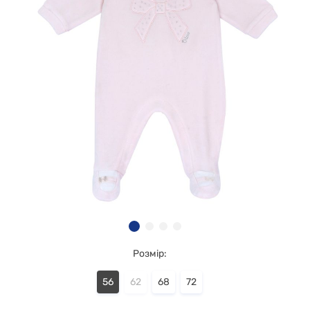
Розмір:
56
62
68
72