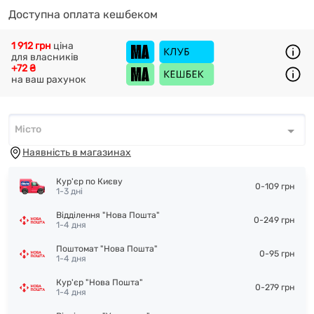
Доступна оплата кешбеком
1 912 грн
ціна
для власників
+72 ₴
на ваш рахунок
Місто
Місто
*
Наявність в магазинах
Кур'єр по Києву
0-109 грн
1-3 дні
Відділення "Нова Пошта"
0-249 грн
1-4 дня
Поштомат "Нова Пошта"
0-95 грн
1-4 дня
Кур'єр "Нова Пошта"
0-279 грн
1-4 дня