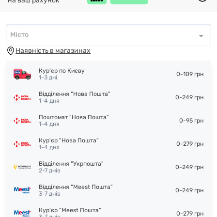
на ваш рахунок
Місто
Місто
*
Наявність в магазинах
Кур'єр по Києву
0-109 грн
1-3 дні
Відділення "Нова Пошта"
0-249 грн
1-4 дня
Поштомат "Нова Пошта"
0-95 грн
1-4 дня
Кур'єр "Нова Пошта"
0-279 грн
1-4 дня
Відділення "Укрпошта"
0-249 грн
2-7 днів
Відділення "Meest Пошта"
0-249 грн
3-7 днів
Кур'єр "Meest Пошта"
0-279 грн