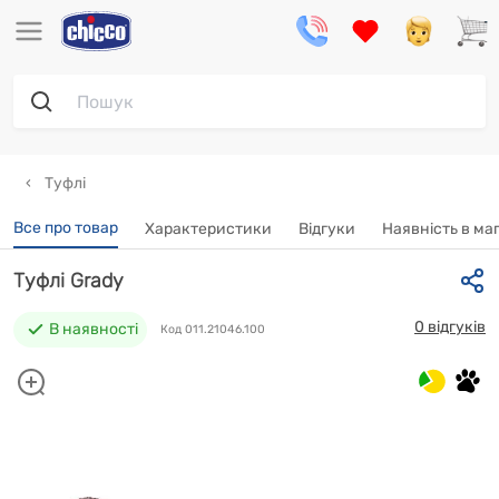
Туфлі
Все про товар
Характеристики
Відгуки
Наявність в ма
Туфлі Grady
0 відгуків
В наявності
Код 011.21046.100