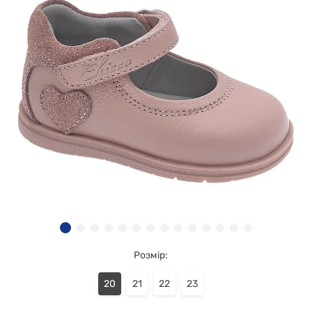
Розмір:
20
21
22
23