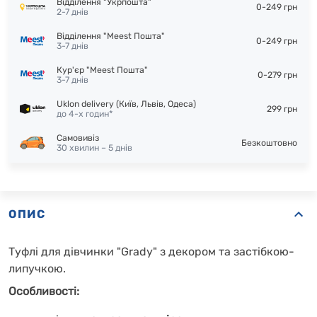
Відділення "Укрпошта"
0-249 грн
2-7 днів
Відділення "Meest Пошта"
0-249 грн
3-7 днів
Кур'єр "Meest Пошта"
0-279 грн
3-7 днів
Uklon delivery (Київ, Львів, Одеса)
299 грн
до 4-х годин*
Самовивіз
Безкоштовно
30 хвилин – 5 днів
ОПИС
Туфлі для дівчинки "Grady" з декором та застібкою-
липучкою.
Особливості: