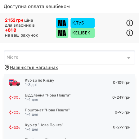
Доступна оплата кешбеком
2 152 грн
ціна
для власників
+81 ₴
на ваш рахунок
Місто
Місто
*
Наявність в магазинах
Кур'єр по Києву
0-109 грн
1-3 дні
Відділення "Нова Пошта"
0-249 грн
1-4 дня
Поштомат "Нова Пошта"
0-95 грн
1-4 дня
Кур'єр "Нова Пошта"
0-279 грн
1-4 дня