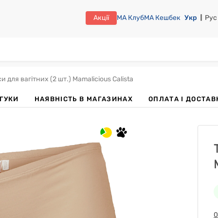
Акції
МА Клуб
МА Кешбек
Укр
Рус
и для вагітних (2 шт.) Mamalicious Calista
ДГУКИ
НАЯВНІСТЬ В МАГАЗИНАХ
OПЛАТА І ДОСТАВ
0