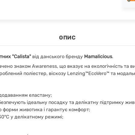
ОПИС
тних "Calista"
від данського бренду
Mamalicious
.
ачено знаком Awareness, що вказує на екологічність та ви
облений поліестер, віскозу Lenzing™EcoVero™ та модальн
 додаванням еластану;
абезпечують ідеальну посадку та делікатну підтримку жив
о форми животика і гарантує комфорт;
0°C у делікатному режимі;