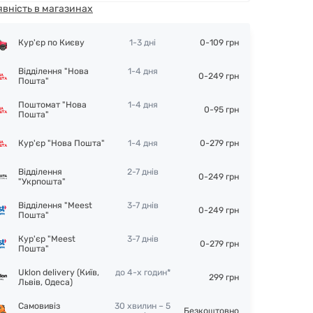
явність в магазинах
Кур'єр по Києву
1-3 дні
0-109 грн
Відділення "Нова
1-4 дня
0-249 грн
Пошта"
Поштомат "Нова
1-4 дня
0-95 грн
Пошта"
Кур'єр "Нова Пошта"
1-4 дня
0-279 грн
Відділення
2-7 днів
0-249 грн
"Укрпошта"
Відділення "Meest
3-7 днів
0-249 грн
Пошта"
Кур'єр "Meest
3-7 днів
0-279 грн
Пошта"
Uklon delivery (Київ,
до 4-х годин*
299 грн
Львів, Одеса)
Самовивіз
30 хвилин – 5
Безкоштовно