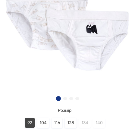
Розмір:
92
104
116
128
134
140