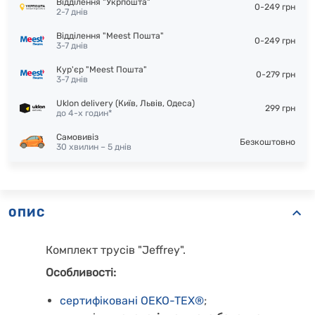
Відділення "Укрпошта"
0-249 грн
2-7 днів
Відділення "Meest Пошта"
0-249 грн
3-7 днів
Кур'єр "Meest Пошта"
0-279 грн
3-7 днів
Uklon delivery (Київ, Львів, Одеса)
299 грн
до 4-х годин*
Самовивіз
Безкоштовно
30 хвилин – 5 днів
ОПИС
Комплект трусів "Jeffrey".
Особливості:
сертифіковані OEKO-TEX®
;