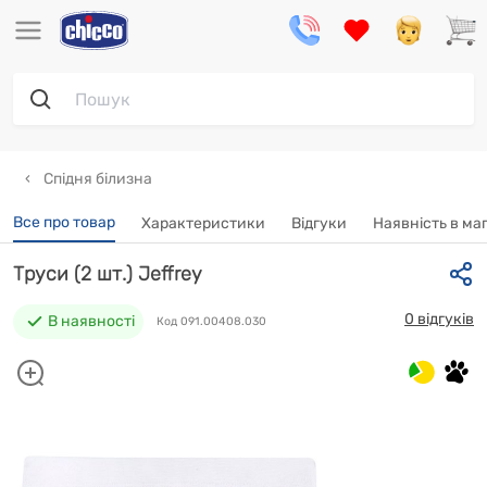
Спідня білизна
Все про товар
Характеристики
Відгуки
Наявність в ма
Труси (2 шт.) Jeffrey
0 відгуків
В наявності
Код 091.00408.030