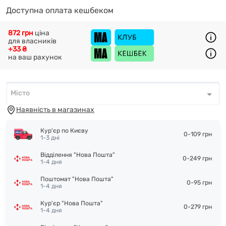
Доступна оплата кешбеком
872 грн
ціна
для власників
+33 ₴
на ваш рахунок
Місто
Місто
*
Наявність в магазинах
Кур'єр по Києву
0-109 грн
1-3 дні
Відділення "Нова Пошта"
0-249 грн
1-4 дня
Поштомат "Нова Пошта"
0-95 грн
1-4 дня
Кур'єр "Нова Пошта"
0-279 грн
1-4 дня