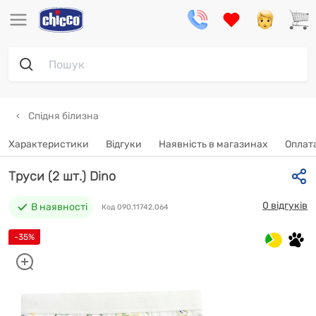
Спідня білизна
Характеристики
Відгуки
Наявність в магазинах
Oплата
Труси (2 шт.) Dino
0 відгуків
В наявності
Код 090.11742.064
-35%