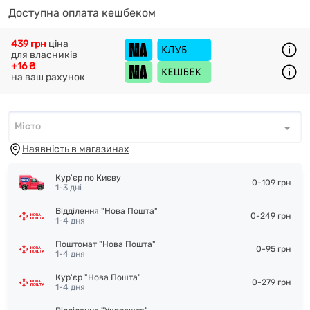
Доступна оплата кешбеком
439 грн
ціна
для власників
+16 ₴
на ваш рахунок
Місто
Місто
*
Наявність в магазинах
Кур'єр по Києву
0-109 грн
1-3 дні
Відділення "Нова Пошта"
0-249 грн
1-4 дня
Поштомат "Нова Пошта"
0-95 грн
1-4 дня
Кур'єр "Нова Пошта"
0-279 грн
1-4 дня