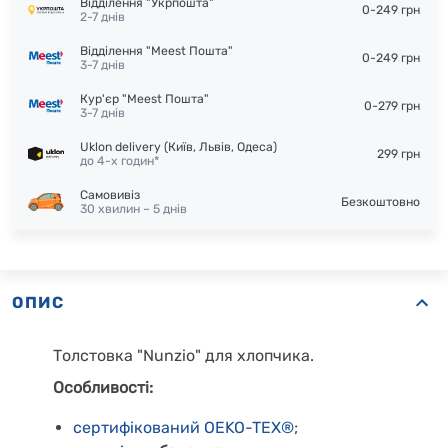
Відділення "Укрпошта"
0-249 грн
2-7 днів
Відділення "Meest Пошта"
0-249 грн
3-7 днів
Кур'єр "Meest Пошта"
0-279 грн
3-7 днів
Uklon delivery (Київ, Львів, Одеса)
299 грн
до 4-х годин*
Самовивіз
Безкоштовно
30 хвилин – 5 днів
ОПИС
Толстовка "Nunzio" для хлопчика.
Особливості:
сертифікований OEKO-TEX®
;