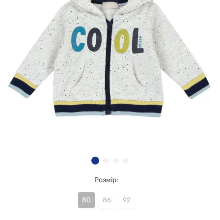
Розмір:
80
86
92