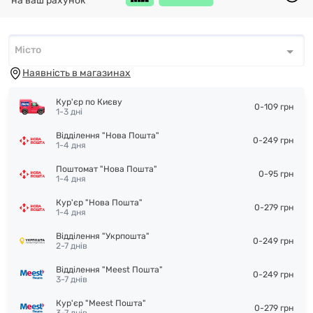
на ваш рахунок
Місто
Місто
*
Наявність в магазинах
Кур'єр по Києву
0-109 грн
1-3 дні
Відділення "Нова Пошта"
0-249 грн
1-4 дня
Поштомат "Нова Пошта"
0-95 грн
1-4 дня
Кур'єр "Нова Пошта"
0-279 грн
1-4 дня
Відділення "Укрпошта"
0-249 грн
2-7 днів
Відділення "Meest Пошта"
0-249 грн
3-7 днів
Кур'єр "Meest Пошта"
0-279 грн