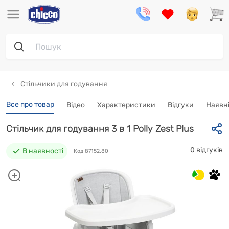
Стільчики для годування
Все про товар
Відео
Характеристики
Відгуки
Наявні
Стільчик для годування 3 в 1 Polly Zest Plus
0 відгуків
В наявності
Код 87152.80