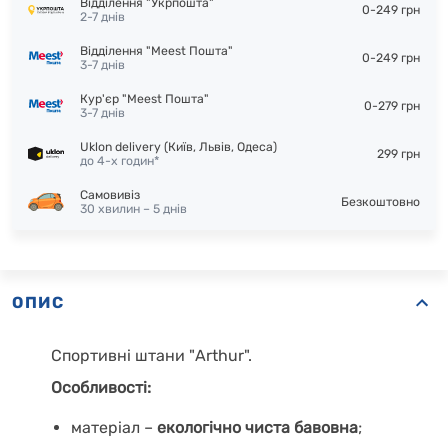
Відділення "Укрпошта"
0-249 грн
2-7 днів
Відділення "Meest Пошта"
0-249 грн
3-7 днів
Кур'єр "Meest Пошта"
0-279 грн
3-7 днів
Uklon delivery (Київ, Львів, Одеса)
299 грн
до 4-х годин*
Самовивіз
Безкоштовно
30 хвилин – 5 днів
ОПИС
Спортивні штани "Arthur".
Особливості:
матеріал –
екологічно чиста бавовна
;