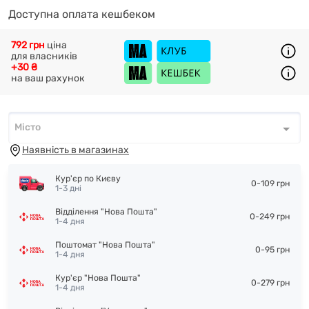
Доступна оплата кешбеком
792 грн
ціна
для власників
+30 ₴
на ваш рахунок
Місто
Місто
*
Наявність в магазинах
Кур'єр по Києву
0-109 грн
1-3 дні
Відділення "Нова Пошта"
0-249 грн
1-4 дня
Поштомат "Нова Пошта"
0-95 грн
1-4 дня
Кур'єр "Нова Пошта"
0-279 грн
1-4 дня