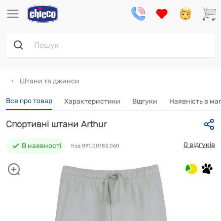
Штани та джинси
Все про товар
Характеристики
Відгуки
Наявність в ма
Спортивні штани Arthur
0 відгуків
В наявності
Код 091.00183.060