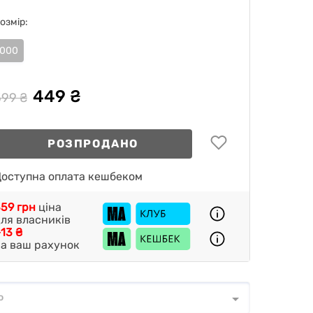
озмір:
000
449 ₴
599 ₴
РОЗПРОДАНО
оступна оплата кешбеком
59 грн
ціна
ля власників
13 ₴
а ваш рахунок
о
о
*