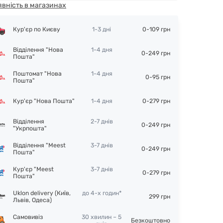
явність в магазинах
Кур'єр по Києву
1-3 дні
0-109 грн
Відділення "Нова
1-4 дня
0-249 грн
Пошта"
Поштомат "Нова
1-4 дня
0-95 грн
Пошта"
Кур'єр "Нова Пошта"
1-4 дня
0-279 грн
Відділення
2-7 днів
0-249 грн
"Укрпошта"
Відділення "Meest
3-7 днів
0-249 грн
Пошта"
Кур'єр "Meest
3-7 днів
0-279 грн
Пошта"
Uklon delivery (Київ,
до 4-х годин*
299 грн
Львів, Одеса)
Самовивіз
30 хвилин – 5
Безкоштовно