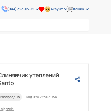
(044) 323-09-12
Акаунт
Кошик
Слинявчик утеплений
Santo
Розпродано
Код 090.32957.064
 відгуків