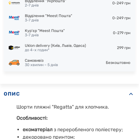
Відділення "Укрпошта"
0-249 грн
2-7 днів
Відділення "Meest Пошта"
0-249 грн
3-7 днів
Кур'єр "Meest Пошта"
0-279 грн
3-7 днів
Uklon delivery (Київ, Львів, Одеса)
299 грн
до 4-х годин*
Самовивіз
Безкоштовно
30 хвилин – 5 днів
ОПИС
Шорти пляжні "Regatta" для хлопчика.
Особливості:
екоматеріал
з переробленого поліестеру;
декоровано принтом;