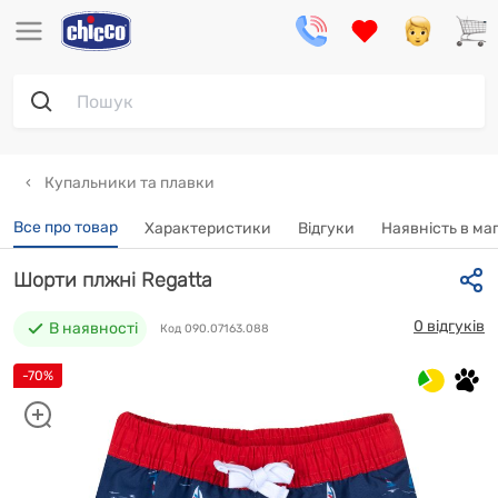
Купальники та плавки
Все про товар
Характеристики
Відгуки
Наявність в ма
Шорти плжні Regatta
0 відгуків
В наявності
Код 090.07163.088
-70%