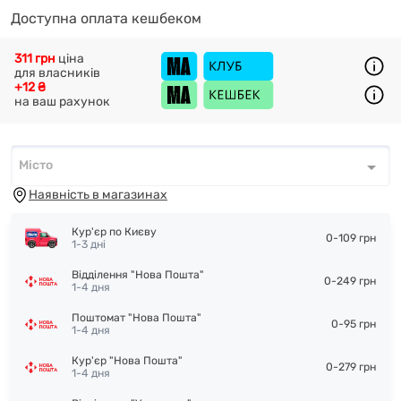
Доступна оплата кешбеком
311 грн
ціна
для власників
+12 ₴
на ваш рахунок
Місто
Місто
*
Наявність в магазинах
Кур'єр по Києву
0-109 грн
1-3 дні
Відділення "Нова Пошта"
0-249 грн
1-4 дня
Поштомат "Нова Пошта"
0-95 грн
1-4 дня
Кур'єр "Нова Пошта"
0-279 грн
1-4 дня