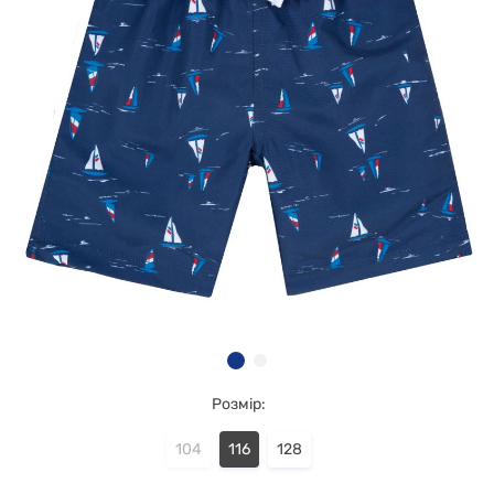
Розмір:
104
116
128