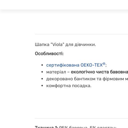
Шапка "Viola" для дівчинки.
Особливості:
®
сертифікована OEKO-TEX
;
матеріал –
екологічно чиста бавовн
декоровано
бантиком та фірмовим 
комфортна посадка.
Тканина 1:
95% бавовна, 5% еластан;