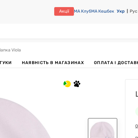
Акції
МА Клуб
МА Кешбек
Укр
Рус
апка Viola
ДГУКИ
НАЯВНІСТЬ В МАГАЗИНАХ
OПЛАТА І ДОСТАВ
0