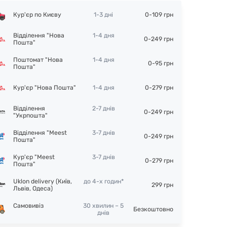
Кур'єр по Києву
1-3 дні
0-109 грн
Відділення "Нова
1-4 дня
0-249 грн
Пошта"
Поштомат "Нова
1-4 дня
0-95 грн
Пошта"
Кур'єр "Нова Пошта"
1-4 дня
0-279 грн
Відділення
2-7 днів
0-249 грн
"Укрпошта"
Відділення "Meest
3-7 днів
0-249 грн
Пошта"
Кур'єр "Meest
3-7 днів
0-279 грн
Пошта"
Uklon delivery (Київ,
до 4-х годин*
299 грн
Львів, Одеса)
Самовивіз
30 хвилин – 5
Безкоштовно
днів