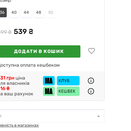
озмір:
36
40
44
48
50
539 ₴
599 ₴
ДОДАТИ В КОШИК
оступна оплата кешбеком
31 грн
ціна
ля власників
16 ₴
а ваш рахунок
о
о
*
явність в магазинах