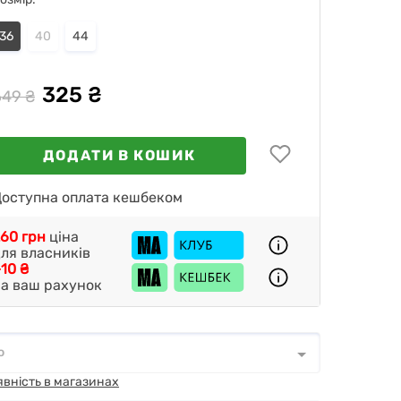
36
40
44
325 ₴
649 ₴
ДОДАТИ В КОШИК
оступна оплата кешбеком
60 грн
ціна
ля власників
10 ₴
а ваш рахунок
о
о
*
явність в магазинах