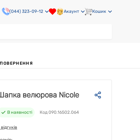
(044) 323-09-12
Акаунт
Кошик
А ПОВЕРНЕННЯ
Шапка велюрова Nicole
В наявності
Код 090.16502.064
 відгуків
озмір: