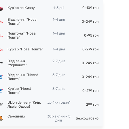
Кур'єр по Києву
1-3 дні
0-109 грн
Відділення "Нова
1-4 дня
0-249 грн
Пошта"
Поштомат "Нова
1-4 дня
0-95 грн
Пошта"
Кур'єр "Нова Пошта"
1-4 дня
0-279 грн
Відділення
2-7 днів
0-249 грн
"Укрпошта"
Відділення "Meest
3-7 днів
0-249 грн
Пошта"
Кур'єр "Meest
3-7 днів
0-279 грн
Пошта"
Uklon delivery (Київ,
до 4-х годин*
299 грн
Львів, Одеса)
Самовивіз
30 хвилин – 5
Безкоштовно
днів