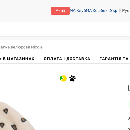
Акції
МА Клуб
МА Кешбек
Укр
Рус
апка велюрова Nicole
Ь В МАГАЗИНАХ
OПЛАТА І ДОСТАВКА
ГАРАНТІЯ Т
0
Р