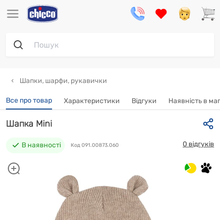
Шапки, шарфи, рукавички
Все про товар
Характеристики
Відгуки
Наявність в ма
Шапка Mini
0 відгуків
В наявності
Код 091.00873.060