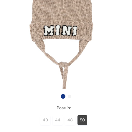
Розмір:
40
44
48
50