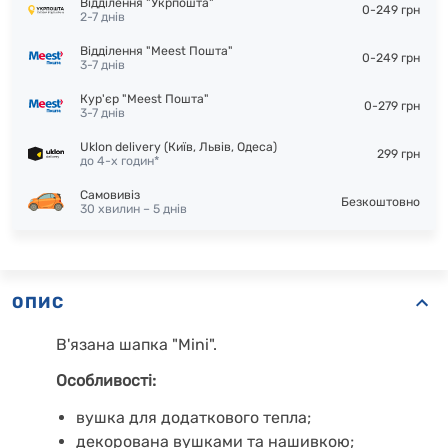
Відділення "Укрпошта"
0-249 грн
2-7 днів
Відділення "Meest Пошта"
0-249 грн
3-7 днів
Кур'єр "Meest Пошта"
0-279 грн
3-7 днів
Uklon delivery (Київ, Львів, Одеса)
299 грн
до 4-х годин*
Самовивіз
Безкоштовно
30 хвилин – 5 днів
ОПИС
В'язана шапка "Mini".
Особливості:
вушка для додаткового тепла;
декорована вушками та нашивкою
;