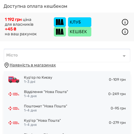
Доступна оплата кешбеком
1 192 грн
ціна
для власників
+45 ₴
на ваш рахунок
Місто
Місто
*
Наявність в магазинах
Кур'єр по Києву
0-109 грн
1-3 дні
Відділення "Нова Пошта"
0-249 грн
1-4 дня
Поштомат "Нова Пошта"
0-95 грн
1-4 дня
Кур'єр "Нова Пошта"
0-279 грн
1-4 дня