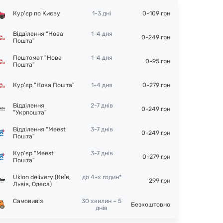
Кур'єр по Києву
1-3 дні
0-109 грн
Відділення "Нова
1-4 дня
0-249 грн
Пошта"
Поштомат "Нова
1-4 дня
0-95 грн
Пошта"
Кур'єр "Нова Пошта"
1-4 дня
0-279 грн
Відділення
2-7 днів
0-249 грн
"Укрпошта"
Відділення "Meest
3-7 днів
0-249 грн
Пошта"
Кур'єр "Meest
3-7 днів
0-279 грн
Пошта"
Uklon delivery (Київ,
до 4-х годин*
299 грн
Львів, Одеса)
Самовивіз
30 хвилин – 5
Безкоштовно
днів