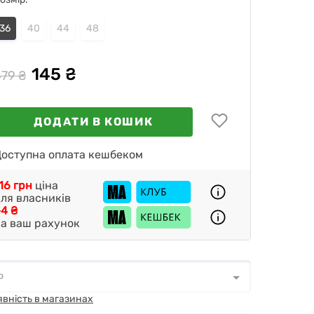
36
40
44
48
145 ₴
479 ₴
ДОДАТИ В КОШИК
оступна оплата кешбеком
16 грн
ціна
ля власників
4 ₴
а ваш рахунок
о
о
*
явність в магазинах