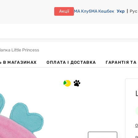
Акції
МА Клуб
МА Кешбек
Укр
Рус
пка Little Princess
Ь В МАГАЗИНАХ
OПЛАТА І ДОСТАВКА
ГАРАНТІЯ Т
0
Р