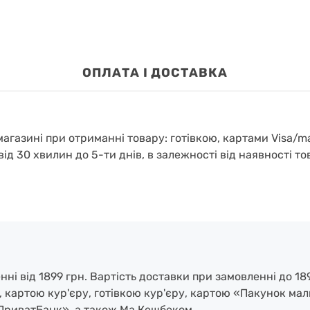
OПЛАТА І ДОСТАВКА
агазині при отриманні товару: готівкою, картами Visa/m
від 30 хвилин до 5-ти днів, в залежності від наявності то
і від 1899 грн. Вартість доставки при замовленні до 189
, картою кур'єру, готівкою кур'єру, картою «Пакунок ма
ПриватБанк», а також Ма Кешбеком.