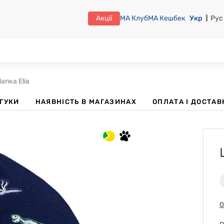
Акції
МА Клуб
МА Кешбек
Укр
Рус
апка Elia
ДГУКИ
НАЯВНІСТЬ В МАГАЗИНАХ
OПЛАТА І ДОСТАВ
0