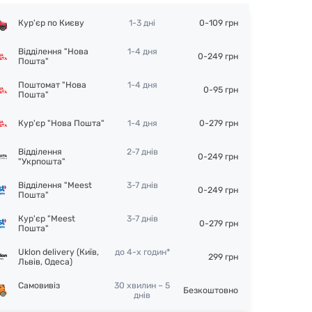
Кур'єр по Києву
1-3 дні
0-109 грн
Відділення "Нова
1-4 дня
0-249 грн
Пошта"
Поштомат "Нова
1-4 дня
0-95 грн
Пошта"
Кур'єр "Нова Пошта"
1-4 дня
0-279 грн
Відділення
2-7 днів
0-249 грн
"Укрпошта"
Відділення "Meest
3-7 днів
0-249 грн
Пошта"
Кур'єр "Meest
3-7 днів
0-279 грн
Пошта"
Uklon delivery (Київ,
до 4-х годин*
299 грн
Львів, Одеса)
Самовивіз
30 хвилин – 5
Безкоштовно
днів