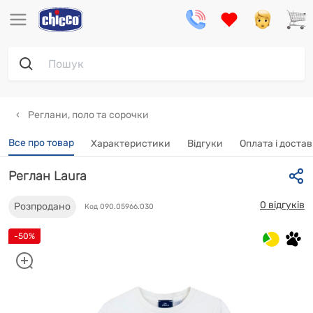
Реглани, поло та сорочки
Все про товар
Характеристики
Відгуки
Oплата і доста
Реглан Laura
0 відгуків
Розпродано
Код 090.05966.030
-50%