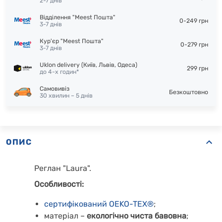
2-7 днів
Відділення "Meest Пошта"
0-249 грн
3-7 днів
Кур'єр "Meest Пошта"
0-279 грн
3-7 днів
Uklon delivery (Київ, Львів, Одеса)
299 грн
до 4-х годин*
Самовивіз
Безкоштовно
30 хвилин – 5 днів
ОПИС
Реглан "Laura".
Особливості:
сертифікований OEKO-TEX®
;
матеріал –
екологічно чиста бавовна
;