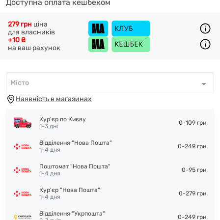
Доступна оплата кешбеком
279 грн
ціна
для власників
+10 ₴
на ваш рахунок
Місто
Місто
*
Наявність в магазинах
Кур'єр по Києву
0-109 грн
1-3 дні
Відділення "Нова Пошта"
0-249 грн
1-4 дня
Поштомат "Нова Пошта"
0-95 грн
1-4 дня
Кур'єр "Нова Пошта"
0-279 грн
1-4 дня
Відділення "Укрпошта"
0-249 грн