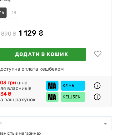
16
18
1 129 ₴
 890 ₴
ДОДАТИ В КОШИК
оступна оплата кешбеком
03 грн
ціна
ля власників
34 ₴
а ваш рахунок
о
о
*
явність в магазинах