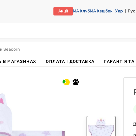
Акції
МА Клуб
МА Кешбек
Укр
Рус
 Seacorn
Ь В МАГАЗИНАХ
OПЛАТА І ДОСТАВКА
ГАРАНТІЯ Т
0
Р