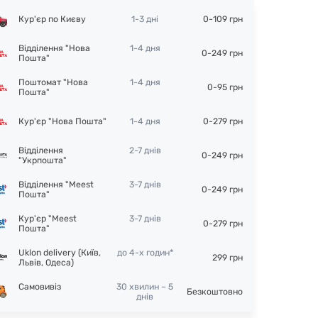
Кур'єр по Києву
1-3 дні
0-109 грн
Відділення "Нова
1-4 дня
0-249 грн
Пошта"
Поштомат "Нова
1-4 дня
0-95 грн
Пошта"
Кур'єр "Нова Пошта"
1-4 дня
0-279 грн
Відділення
2-7 днів
0-249 грн
"Укрпошта"
Відділення "Meest
3-7 днів
0-249 грн
Пошта"
Кур'єр "Meest
3-7 днів
0-279 грн
Пошта"
Uklon delivery (Київ,
до 4-х годин*
299 грн
Львів, Одеса)
Самовивіз
30 хвилин – 5
Безкоштовно
днів