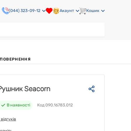
(044) 323-09-12
Акаунт
Кошик
А ПОВЕРНЕННЯ
Рушник Seacorn
В наявності
Код 090.16783.012
 відгуків
озмір: