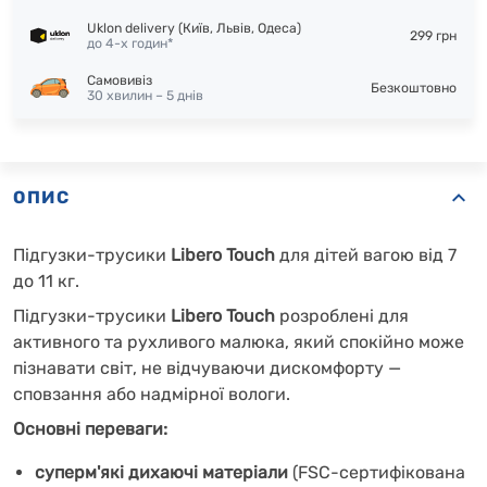
Uklon delivery (Київ, Львів, Одеса)
299 грн
до 4-х годин*
Самовивіз
Безкоштовно
30 хвилин – 5 днів
ОПИС
Підгузки-трусики
Libero Touch
для дітей вагою від 7
до 11 кг.
Підгузки-трусики
Libero Touch
розроблені для
активного та рухливого малюка, який спокійно може
пізнавати світ, не відчуваючи дискомфорту —
сповзання або надмірної вологи.
Основні переваги:
суперм'які дихаючі матеріали
(FSC-сертифікована