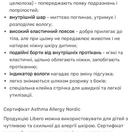
целюлоза) - попереджають появу подразнень і
попрілостей;
внутрішній шар
- миттєво поглинає, утримує і
розподіляє вологу;
високий еластичний поясок
- добре прилягає до
тіла, але при цьому не передавлює животик і не
натирає ніжну шкіру дитини;
подвійні борти від внутрішніх протікань
- м'які та
еластичні, щільно облягають ніжки, запобігають
протіканню;
індикатор вологи
нагадає про зміну підгузка;
легко знімаються шляхом розриву з боків;
спеціальна клейка стрічка для швидкої та легкої
утилізації.
Сертифікат Asthma Allergy Nordic
Продукцію Libero можна використовувати для дітей з
чутливою та схильної до алергії шкірою. Сертифікат