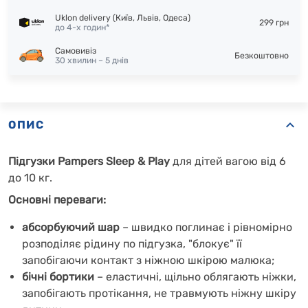
Uklon delivery (Київ, Львів, Одеса)
299 грн
до 4-х годин*
Самовивіз
Безкоштовно
30 хвилин – 5 днів
ОПИС
Підгузки Pampers Sleep & Play
для дітей вагою від 6
до 10 кг.
Основні переваги:
абсорбуючий шар
– швидко поглинає і рівномірно
розподіляє рідину по підгузка, "блокує" її
запобігаючи контакт з ніжною шкірою малюка;
бічні бортики
– еластичні, щільно облягають ніжки,
запобігають протікання, не травмують ніжну шкіру