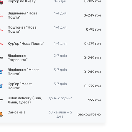
Кур'єр по Києву
1-3 дні
0-109 грн
Відділення "Нова
1-4 дня
0-249 грн
Пошта"
Поштомат "Нова
1-4 дня
0-95 грн
Пошта"
Кур'єр "Нова Пошта"
1-4 дня
0-279 грн
Відділення
2-7 днів
0-249 грн
"Укрпошта"
Відділення "Meest
3-7 днів
0-249 грн
Пошта"
Кур'єр "Meest
3-7 днів
0-279 грн
Пошта"
Uklon delivery (Київ,
до 4-х годин*
299 грн
Львів, Одеса)
Самовивіз
30 хвилин – 5
Безкоштовно
днів