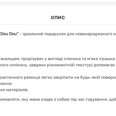
ОПИС
 Dou Dou"
‒
ідеальний подарунок для новонародженого на
зкальцем, прорізувач у вигляді слоника та м'яка іграшка
кого силікону, завдяки різноманітній текстурі допомага
актичного ремінця легко закріпити на будь-якій поверхн
ження;
их матеріалів.
немовляти, яку мама кладе з собою під час годування, щ