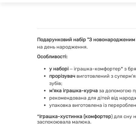
Подарунковий набір "З новонародженим
на день народження.
Особливості:
у наборі
‒ іграшка-комфортер* з бря
прорізувач
виготовлений з суперм'я
зубів;
м'яка іграшка-курча
за допомогою пр
рекомендована для дітей від народ
упаковка виготовлена із перероблен
*
Іграшка-хустинка (комфортер
) для сну 
заспокоювала малюка.