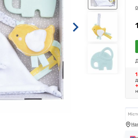
0
Д
1
д
+
н
Міст
Міст
На