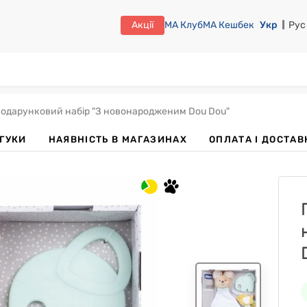
Акції
МА Клуб
МА Кешбек
Укр
Рус
одарунковий набір "З новонародженим Dou Dou"
ДГУКИ
НАЯВНІСТЬ В МАГАЗИНАХ
OПЛАТА І ДОСТАВ