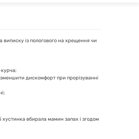
 виписку із пологового на хрещення чи
-курча;
є зменшити дискомфорт при прорізуванні
і;
об хустинка вбирала мамин запах і згодом